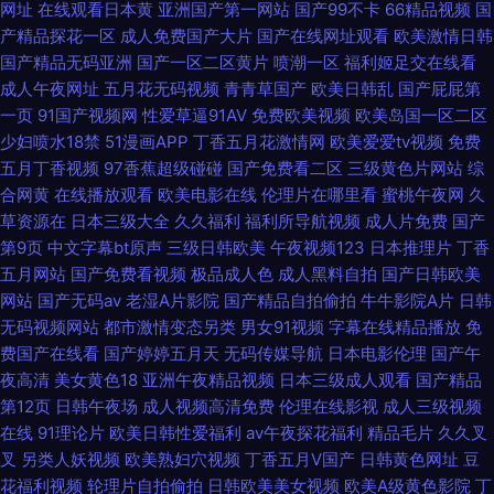
网址
在线观看日本黄
亚洲国产第一网站
国产99不卡
66精品视频
国
进入 wwwh片在线看ww 欧美性色网 97自拍视频 女同色情 91丝足 美女超碰
产精品探花一区
成人免费国产大片
国产在线网址观看
欧美激情日韩
国产精品无码亚洲
国产一区二区黄片
喷潮一区
福利姬足交在线看
人人 91后入极品jK 久久大香蕉物业 亚洲天堂色网站
成人午夜网址
五月花无码视频
青青草国产
欧美日韩乱
国产屁屁第
一页
91国产视频网
性爱草逼91AV
免费欧美视频
欧美岛国一区二区
少妇喷水18禁
51漫画APP
丁香五月花激情网
欧美爱爱tv视频
免费
五月丁香视频
97香蕉超级碰碰
国产免费看二区
三级黄色片网站
综
合网黄
在线播放观看
欧美电影在线
伦理片在哪里看
蜜桃午夜网
久
草资源在
日本三级大全
久久福利
福利所导航视频
成人片免费
国产
第9页
中文字幕bt原声
三级日韩欧美
午夜视频123
日本推理片
丁香
五月网站
国产免费看视频
极品成人色
成人黑料自拍
国产日韩欧美
网站
国产无码av
老湿A片影院
国产精品自拍偷拍
牛牛影院A片
日韩
无码视频网站
都市激情变态另类
男女91视频
字幕在线精品播放
免
费国产在线看
国产婷婷五月天
无码传媒导航
日本电影伦理
国产午
夜高清
美女黄色18
亚洲午夜精品视频
日本三级成人观看
国产精品
第12页
日韩午夜场
成人视频高清免费
伦理在线影视
成人三级视频
在线
91理论片
欧美日韩性爱福利
av午夜探花福利
精品毛片
久久叉
叉
另类人妖视频
欧美熟妇穴视频
丁香五月V国产
日韩黄色网址
豆
花福利视频
轮理片自拍偷拍
日韩欧美美女视频
欧美A级黄色影院
丁