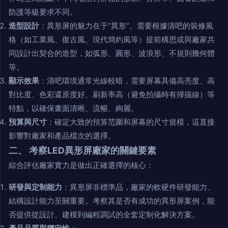
防護等級要求不同。
造型設計
：異形屏的魅力在于“異形”。需要根據清吧的裝修風
格（如工業風、復古風、現代簡約風等）提前構思或與廠家共
同設計出契合的造型，如弧形、圓形、波浪形、不規則幾何體
等。
顯示效果
：清吧環境通常光線較暗，需要屏幕具備高亮度、高
對比度、色彩還原度好、刷新率高（避免拍攝時有掃描線）等
特點，以確保畫面清晰、流暢、絢麗。
預算與尺寸
：確定大致的預算范圍和屏幕的尺寸規模，這直接
影響對廠家和產品檔次的選擇。
二、 考察LED異形屏廠家的關鍵要素
綜合評估廠家實力是做出正確選擇的核心：
研發與定制能力
：異形屏非標準品，廠家的軟硬件研發能力、
結構設計能力至關重要。考察其是否有成功的異形屏案例，能
否提供從設計、建模到編程調試的全套定制化解決方案。