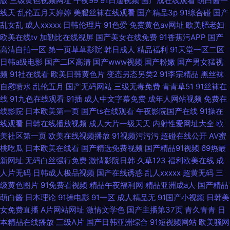
版
三级黄色视频网址
午夜99
91日逼视频
国产成在线观看
萌白酱一
线天
乱伦五月天婷婷
美腿丝袜在线观看
国产精品3p
91综合碰
国产
乱女乱
成人xxxxx
日韩伦理片
91色爱
免费黄色av网址
欧美肥老妇
欧美在线tv
加勒比在线视屏
国产美女在线免费
91香蕉污APP
国产
高清自拍一区
第一页草草影院
韩日成人
精品福利
91天堂一区二区
日韩a级电影
国产二区高清
国产www视频
国产粉嫩
国产男女猛视
频
91社在线看
欧美日韩黄色片
变态另态另类2
91李宗精品
黑丝袜
自慰喷水
乱伦五月
国产无码网站
三级无毒免费
青青草51
91丝袜在
线
91九色在线观看
91插
成人中文字幕免费
成年人网站视频
免费在
线影院
日本欧美第一页
国产ts在线观看
午夜影院国产在线
91操在
线观看
日韩在线播放视频
成人大片一级天天
内射性爱网址大全
欧
美社区第一页
欧美在线视频播放
91视频污污污
超碰在线公开
AV蜜
桃吃瓜
日本欧美在线看
国产精选免费视频
国产精品91视频
69热最
新网址
无码白丝强行免费
激情影院日韩
久草123
福利欧美在线
成
人片无码
日韩成人极品视频
国产在线诱惑
乱人xxxxx
超黄无码
三
级黄色图片
91免费看视频
精品午夜福利网
精品亚洲成a人
国产精品
萌白酱
日本理论
91操电影
91一区
成人精品无
91国产小视频
日韩美
女免费直播
A片网站网址
激情文学色
国产主播第37页
青久青青
日
本精品在线播放
三级A片
国产日韩亚洲综合
91短视频网站
欧美骚网