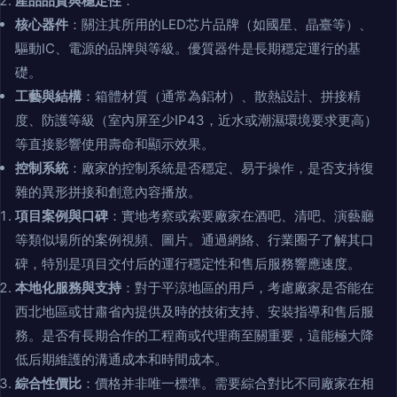
產品品質與穩定性
：
核心器件
：關注其所用的LED芯片品牌（如國星、晶臺等）、
驅動IC、電源的品牌與等級。優質器件是長期穩定運行的基
礎。
工藝與結構
：箱體材質（通常為鋁材）、散熱設計、拼接精
度、防護等級（室內屏至少IP43，近水或潮濕環境要求更高）
等直接影響使用壽命和顯示效果。
控制系統
：廠家的控制系統是否穩定、易于操作，是否支持復
雜的異形拼接和創意內容播放。
項目案例與口碑
：實地考察或索要廠家在酒吧、清吧、演藝廳
等類似場所的案例視頻、圖片。通過網絡、行業圈子了解其口
碑，特別是項目交付后的運行穩定性和售后服務響應速度。
本地化服務與支持
：對于平涼地區的用戶，考慮廠家是否能在
西北地區或甘肅省內提供及時的技術支持、安裝指導和售后服
務。是否有長期合作的工程商或代理商至關重要，這能極大降
低后期維護的溝通成本和時間成本。
綜合性價比
：價格并非唯一標準。需要綜合對比不同廠家在相