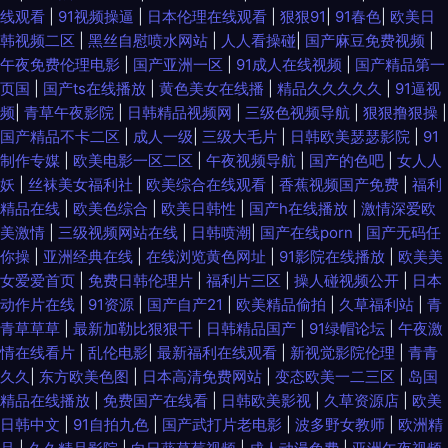
线观看
|
91视频操逼
|
日本伦理在线观看
|
狠狠91
|
91春色
|
欧美日
韩视频二区
|
黑丝自慰喷水网站
|
人人看操碰
|
国产麻豆免费视频
|
午夜免费伦理电影
|
国产亚洲一区
|
91成人在线视频
|
国产精品第一
页国
|
国产ts在线播放
|
黄色美女在线播
|
精品久久久久久
|
91逼视
频
|
青草午夜影院
|
日韩精品视频网
|
三级色视频导航
|
狠狠撸狠操
|
国产精品不卡二区
|
成人一级
|
三级大毛片
|
日韩欧美瑟瑟影院
|
91
制作专媒
|
欧美电影一区二区
|
午夜视频导航
|
国产的色吧
|
女人人
妖
|
丝袜美女福利社
|
欧美综合在线观看
|
香蕉视频国产免费
|
福利
精品在线
|
欧美色综合
|
欧美日韩性
|
国产h在线播放
|
激情深爱欧
美激情
|
三级视频网站在线
|
日韩喷潮
|
国产在线porn
|
国产无码任
你操
|
亚洲经典在线
|
在线浏览黄色网址
|
91影院在线播放
|
欧美美
女爱爱首页
|
免费日韩伦理片
|
福利片三区
|
操人碰视频公开
|
日本
动作片在线
|
91资源
|
国产自产21
|
欧美精品偷拍
|
久草福利站
|
青
青草草草
|
最新加勒比狠狠干
|
日韩精品国产
|
91绿帽论坛
|
午夜激
情在线看片
|
乱伦电影
|
最新福利在线观看
|
新视觉影院伦理
|
青青
久久
|
东方欧美色图
|
日本高清免费网站
|
变态欧美一二三区
|
岛国
精品在线播放
|
免费国产在线看
|
日韩欧美影视
|
久草资源店
|
欧美
日韩中文
|
91自拍九色
|
国产武打片老电影
|
波多野女教师
|
欧洲精