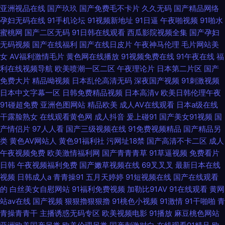
亚洲视品在线
国产玖玖
国产免费毛不卡片
久久无码
国产精品网络
孕妇无码在线
91手机论坛
91视频新地址
91日逼
午夜啪视频
91啪水
蜜桃网
国产二区无码
91日韩在线观看
西瓜影院视频全集
国产孕妇
无码视频
国产在线福利
国产在线日皮片
午夜神马伦理
毛片网站美
女
AV福利激情毛片
黄色网在线播放
91视频免费在线
91午夜在线
福
利在线视频导航
欧美喷潮一区二区
午夜理论片
日本第二片区
国产
免费大片
精品呦视频
日本乱伦高清无码
深夜国产视频
91刺激视频
日本中文字幕一区
日韩免费精品视频
日本高清v
欧美日韩伦理午夜
91碰超免费
亚洲色图网站
精品欧美
成人AV在线观看
日本a级在线
干露脸熟女
在线观看黄色网
成人抖音
爰上碰91
国产美女91视频
国
产情侣片
97人人看
国产三级视频在线
91免费视频精品
国产精品另
类
黄色AV网站人
黄色91福利社
污网址18禁
国产高清不卡二区
成人
午夜视频免费
欧美激情福利网
国产青青青草
91草逼视频
免费看片
日韩
午夜视频福利免费
国产嫩草视频在线
69叉叉叉
最新日本在线
视频
日韩成人a
青青操91
五月天婷婷
91短视频在线
国产在线观看
的
白丝美女自慰网站
91福利免费视频
加勒比91AV
91在线观看
黄网
站av在线
国产视频
狠狠擼狠狠擼
91桃色小视频
91激情
91干啪啪
青
青操青青干
主播诱惑无码专区
欧美视频电影
91播放
麻豆桃色网站