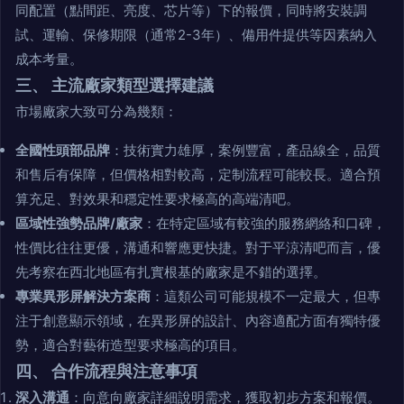
同配置（點間距、亮度、芯片等）下的報價，同時將安裝調
試、運輸、保修期限（通常2-3年）、備用件提供等因素納入
成本考量。
三、 主流廠家類型選擇建議
市場廠家大致可分為幾類：
全國性頭部品牌
：技術實力雄厚，案例豐富，產品線全，品質
和售后有保障，但價格相對較高，定制流程可能較長。適合預
算充足、對效果和穩定性要求極高的高端清吧。
區域性強勢品牌/廠家
：在特定區域有較強的服務網絡和口碑，
性價比往往更優，溝通和響應更快捷。對于平涼清吧而言，優
先考察在西北地區有扎實根基的廠家是不錯的選擇。
專業異形屏解決方案商
：這類公司可能規模不一定最大，但專
注于創意顯示領域，在異形屏的設計、內容適配方面有獨特優
勢，適合對藝術造型要求極高的項目。
四、 合作流程與注意事項
深入溝通
：向意向廠家詳細說明需求，獲取初步方案和報價。