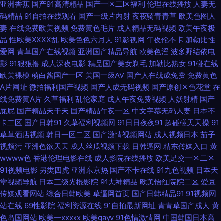
亚洲香蕉
国产91高清精品
国产一区二区福利
伦理在线播放
人妻无
福利网站 欧美少女性生活影视 性爱麻豆传媒 91在线观看免费高清 国产精品
码精品
91自拍在线观看
国产一级片内射
夜夜骑青青草
欧美色图人
妻
在线免费欧美视频
免费黄色毛片
成人精品无码视频
欧美午夜极
精品久久 免费看网91 午夜影院老司机 欧洲一区二区 AV女人天堂影院 国国内
品
性欧美ⅩⅩⅩⅩ乱
欧美色色六月天
91影视网
午夜伦不卡
加勒比性
爱网
青草国产在线视频
亚洲国产精品导航
欧美色淫
波多野结依电
农村久草AV 人妻av资源导航 伊人狠狠地淫 超碰大秀美女 精品韩日 人人妻
影
91狠狠撸
成人深夜电影
精品国产美女剃毛
加勒比熟女
91碰在线
欧美裸模
萌白酱国产一区
美国一级AV
国产人在线成免费
免费黄色
人人视频 51福利在线观看入口 超碰青青操 久久国产精品观看视频 天天干天
A片网址
微拍福利国产视频
国产人成无码视频
国产原创区色花堂
在
线免费黄A片
久草福利
乱伦家庭
成人午夜免费视频
人妖射精
国产
天干天天操 91探花传媒 国产精品第八页 欧美A片在线视频 成人蝌蚪 老司机
屁屁
国产精品天干天
国产精品午夜一区
中文字幕无码人妻
日本不
卡二区
国产日韩91
久草福利视频网
91日日夜夜91
超碰碰天天操
91
福利导航网 天天干干 AV综合性爱 黄色毛片視頻圖片 日韩中文字幕在线视频
草草酒店视频
韩日一区二区
国产激情视频网站
成人视频日本
茄子
视频污
亚洲色欲天天
成人丝瓜视频下载
日韩逼网
精东传媒入口
黄
91密桃视频 国产精品91在线 欧美丝袜婷婷 亚洲动态色图 操美女福利导航 久
wwww色
香港伦理电影在线
成人影院在线播放
欧美足交一区二区
91视频电影
另类四虎
亚洲东京热
国产不卡在线
91九色视频
日本天
久国产媒体 深夜福利姬 91社在线视频 福利午夜理论片 麻豆狼人伊人 黑料网
堂视频导航
日本三级光棍影院
91大神精品
欧美怡红院院二区
爱豆
传媒观看网站
综合日韩欧美
草逼网首页
国产日韩精品91
91视频网
线路一二三 午夜激情福利草逼网 97亚洲精品超碰 国产男女探花 人妻互换一
站在线
69性影院
福利资源在线
91自拍最新网址
青青草国产成人
黄
色岛国网站
欧美一xxxxx
欧美gayv
91色情激情网
中国韩国日本高