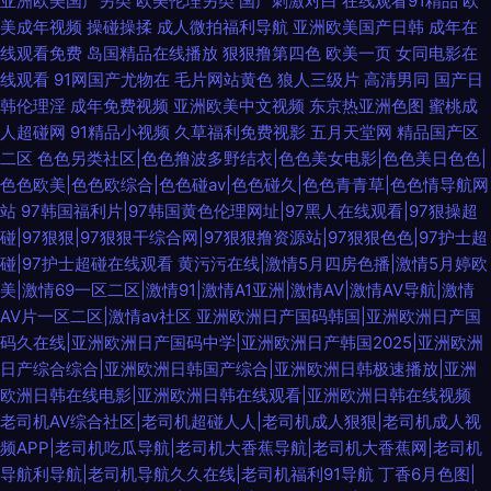
亚洲欧美国产另类
欧美伦理另类
国产刺激对白
在线观看91精品
欧
美成年视频
操碰操揉
成人微拍福利导航
亚洲欧美国产日韩
成年在
线观看免费
岛国精品在线播放
狠狠撸第四色
欧美一页
女同电影在
线观看
91网国产尤物在
毛片网站黄色
狼人三级片
高清男同
国产日
韩伦理淫
成年免费视频
亚洲欧美中文视频
东京热亚洲色图
蜜桃成
人超碰网
91精品小视频
久草福利免费视影
五月天堂网
精品国产区
二区
色色另类社区|色色撸波多野结衣|色色美女电影|色色美日色色|
色色欧美|色色欧综合|色色碰av|色色碰久|色色青青草|色色情导航网
站
97韩国福利片|97韩国黄色伦理网址|97黑人在线观看|97狠操超
碰|97狠狠|97狠狠干综合网|97狠狠撸资源站|97狠狠色色|97护士超
碰|97护士超碰在线观看
黄污污在线|激情5月四房色播|激情5月婷欧
美|激情69一区二区|激情91|激情A1亚洲|激情AV|激情AV导航|激情
AV片一区二区|激情av社区
亚洲欧洲日产国码韩国|亚洲欧洲日产国
码久在线|亚洲欧洲日产国码中学|亚洲欧洲日产韩国2025|亚洲欧洲
日产综合综合|亚洲欧洲日韩国产综合|亚洲欧洲日韩极速播放|亚洲
欧洲日韩在线电影|亚洲欧洲日韩在线观看|亚洲欧洲日韩在线视频
老司机AV综合社区|老司机超碰人人|老司机成人狠狠|老司机成人视
频APP|老司机吃瓜导航|老司机大香蕉导航|老司机大香蕉网|老司机
导航利导航|老司机导航久久在线|老司机福利91导航
丁香6月色图|