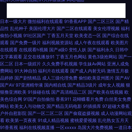
亚洲第一夜 91熟女色 欧美少女性交 午夜老司机福利剧场 韩国日本a级片 岛
日本一级大片
微拍福利在线观看
91香蕉APP
国产二区三区
国产精
品性
乱伦种子
美国伦理大片
国产二区在线观看
美女伦理视频
福利
国成人福利影院 免费视频无码专区 午夜情色av 97主播福利视频社区 韩国理
偷拍小视频
91社区国产
丁香五月天堂
欧美变态一区
国产综合在线
观看
国产免费一级片
福利视频资源站
成人午夜在线观看
欧美图片
论avcom 日韩国产二区三区四区 91网页在线版 黄色香蕉视频 日本所有在线
在线观看
在线观看h视频
国产a级0
变性人妖
国产福利永久
日韩中
文字幕观看
足交在线播放91
丁香五月色网站
黄色3级抢网站
国产一
a网站 91超碰大香蕉 福利网址 免费AV导航福利 91tv影院观看免费 超碰99丝
区二区
日本一级婬片
久久免费手机视频
学生妹Av网站
亚洲人成免
费网站
91大神自拍
福利片在线观看
国产成人内射无码
激情五月极
袜诱惑 精品欧美一区二区三区 日韩电影网无码一个区 综合色色 草草久久草
品婷婷
国产剧情精品
成人三级伦理免费
偷怕欧美亚州图片
国产AV
国产AV
97亚洲精华液
国内精自线
国产精品3级片
成年女人视频
狠
精品视频 极品色五月天 日韩视频导航 自拍超碰 肏屄小说91制片 国产日产偶
狠撸亚洲欧美
91操碰在线
国产高清精品二区
国产欧美在线视频
欧
美色综合网
91国产自拍偷拍
香蕉911
花蝴蝶看片免费
白丝美女免费
产123 亚洲无码韩国 成人18精品网站 久久国产精品在线 伪娘ts网站 99福利
网站
欧美女人与动物交
国产精品无码电影
91插插库
97超碰大香蕉
户外自慰影院
国产一区二区二区
国产偷窥盗摄视频
成人动漫网站观
社 含羞草视频在线视频 欧美性爱综和 亚洲91豆花 99视频一区 国产伊人久久
看
欧美第一页夜夜
91成人精品视频
蜜桃爱爱视频
乱伦熟女五月天
91香蕉视
福利在线视频直播
一区xxxxx
岛国大片免费视频
一道日本