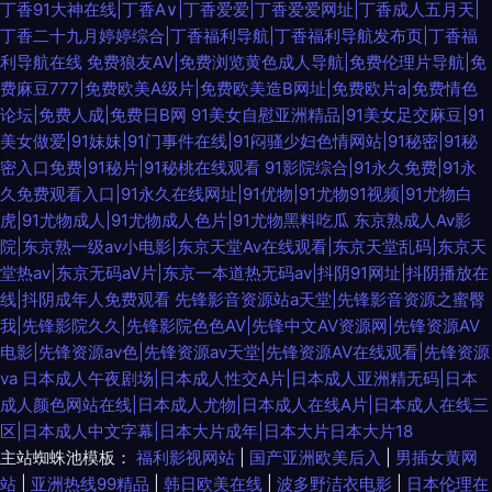
丁香91大神在线|丁香A∨|丁香爱爱|丁香爱爱网址|丁香成人五月天|
丁香二十九月婷婷综合|丁香福利导航|丁香福利导航发布页|丁香福
利导航在线
免费狼友AV|免费浏览黄色成人导航|免费伦理片导航|免
费麻豆777|免费欧美A级片|免费欧美造B网址|免费欧片a|免费情色
论坛|免费人成|免费日B网
91美女自慰亚洲精品|91美女足交麻豆|91
美女做爱|91妹妹|91门事件在线|91闷骚少妇色情网站|91秘密|91秘
密入口免费|91秘片|91秘桃在线观看
91影院综合|91永久免费|91永
久免费观看入口|91永久在线网址|91优物|91尤物91视频|91尤物白
虎|91尤物成人|91尤物成人色片|91尤物黑料吃瓜
东京熟成人Av影
院|东京熟一级av小电影|东京天堂Av在线观看|东京天堂乱码|东京天
堂热av|东京无码aV片|东京一本道热无码av|抖阴91网址|抖阴播放在
线|抖阴成年人免费观看
先锋影音资源站a天堂|先锋影音资源之蜜臀
我|先锋影院久久|先锋影院色色AV|先锋中文AV资源网|先锋资源AV
电影|先锋资源av色|先锋资源av天堂|先锋资源AV在线观看|先锋资源
va
日本成人午夜剧场|日本成人性交A片|日本成人亚洲精无码|日本
成人颜色网站在线|日本成人尤物|日本成人在线A片|日本成人在线三
区|日本成人中文字幕|日本大片成年|日本大片日本大片18
主站蜘蛛池模板：
福利影视网站
|
国产亚洲欧美后入
|
男插女黄网
站
|
亚洲热线99精品
|
韩日欧美在线
|
波多野洁衣电影
|
日本伦理在