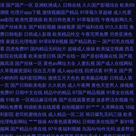
区二区三区 中文字幕久热 成人97 麻豆cao逼 亚洲春色小说网 TS调教直男
清
国产国产一区
亚洲欧洲成人
日韩在线
久久国产影视综合
欧美69
潮喷
伦理片app下载
激情视频国产精品
91草莓久草超碰
成人性爱
丁香五月美韩成人图片 五月丁香婷婷成人网站 操出轨少妇呻吟 九一网站直
aa影院
欧美性爱插插
欧美日韩色黄片
91草莓影院
午夜电影网久久
国产丝袜美女
国产精彩视频
操碰视屏
国产福利在线
91久久影院
免
接看 熟妇TV 91熟妇网站 狠狠干狠狠撸 欧美成人中文在线 99热这里只有精
费日韩电影
日韩成人影视
欧美精品性交
午夜宅男免费
另类亚洲色
情
家庭乱伦理电影
91草B草B视频
国产精品熟女一
国产巨乳在线观
看
四虎免费91
国内精品无码短片
超碰成人操操
欧美猛交视频
西瓜
品1 九九热精品6 午夜福利67 AV在线不卡播放 黄色片子网站 日韩欧美国产
影院在线观看
欧美做受日韩
国产在线一
国产原创视频在线
国产视
频高清
国产丝袜一区
黄色av网址大全
人妻乱视
国产成人在线网站
一区 91激情视频在线观看 国伦精品区 日韩A在线中文 91高清系列 豆花视频
久草视频资源站
综合五月香
成人app在线
四虎试看
91男女
国产男
小鲜肉同
福利影院网站
激情五月天色色
欧美极品电影
日韩成人第
91在 欧美性交 影音先锋伦理片在线 超碰在线资源站 涩涩A∨ 日日骚AV网站
一页
国产日韩欧美电影
久久机热
成人午夜网
黄色天堂男人
操视频
免费91
日韩中文在线
精品中的精品
97国产精品视频
91美女在线视
www99热8 久久伊人射 婷婷久久成人导航 97色色中文字幕 九一香蕉社区
频
51欧美
一区精品麻豆经典
国产在线观看资源
波多野洁衣视频
污
网站免费看
特级欧美在线观看
自拍视频91
91艹艹
久草网在线
18福
深夜福利123通道 91网在线看 偷拍导航在线视频网站 WWW91色情软件 久
利影院
老司机蜜桃在线
成人精品一区二区
韩日爆乳无码三级
欧美
伦理电影网站
艹艹操操
AV黄色观看网站
日韩欧美在线国产
新91视
草成人在线资源网站 深夜福利入口 91视频网站免费看 韩日一级片网络 日韩
频网
国产精品分类在线
97午夜福利视频
岛国AV动作无码
波多野吉