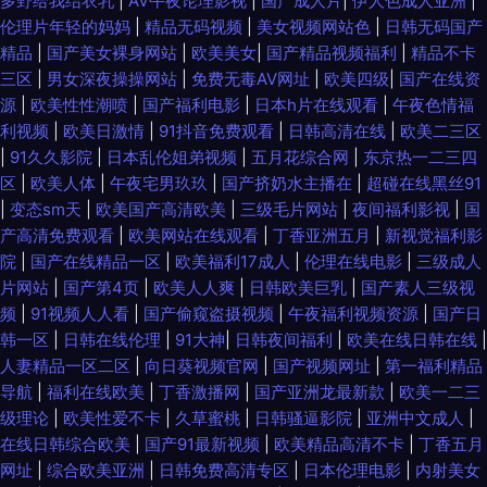
多野给我结衣乳
|
AV午夜论理影视
|
国产成人片
|
伊人色成人亚洲
|
伦理片年轻的妈妈
|
精品无码视频
|
美女视频网站色
|
日韩无码国产
精品
|
国产美女裸身网站
|
欧美美女
|
国产精品视频福利
|
精品不卡
三区
|
男女深夜操操网站
|
免费无毒AV网址
|
欧美四级
|
国产在线资
源
|
欧美性性潮喷
|
国产福利电影
|
日本h片在线观看
|
午夜色情福
利视频
|
欧美日激情
|
91抖音免费观看
|
日韩高清在线
|
欧美二三区
|
91久久影院
|
日本乱伦姐弟视频
|
五月花综合网
|
东京热一二三四
区
|
欧美人体
|
午夜宅男玖玖
|
国产挤奶水主播在
|
超碰在线黑丝91
|
变态sm天
|
欧美国产高清欧美
|
三级毛片网站
|
夜间福利影视
|
国
产高清免费观看
|
欧美网站在线观看
|
丁香亚洲五月
|
新视觉福利影
院
|
国产在线精品一区
|
欧美福利17成人
|
伦理在线电影
|
三级成人
片网站
|
国产第4页
|
欧美人人爽
|
日韩欧美巨乳
|
国产素人三级视
频
|
91视频人人看
|
国产偷窥盗摄视频
|
午夜福利视频资源
|
国产日
韩一区
|
日韩在线伦理
|
91大神
|
日韩夜间福利
|
欧美在线日韩在线
|
人妻精品一区二区
|
向日葵视频官网
|
国产视频网址
|
第一福利精品
导航
|
福利在线欧美
|
丁香激播网
|
国产亚洲龙最新款
|
欧美一二三
级理论
|
欧美性爱不卡
|
久草蜜桃
|
日韩骚逼影院
|
亚洲中文成人
|
在线日韩综合欧美
|
国产91最新视频
|
欧美精品高清不卡
|
丁香五月
网址
|
综合欧美亚洲
|
日韩免费高清专区
|
日本伦理电影
|
内射美女