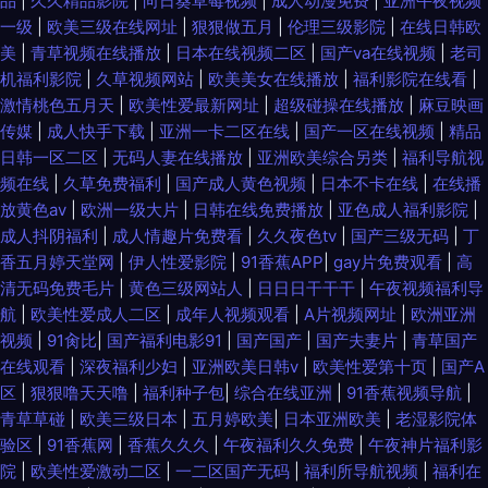
品
|
久久精品影院
|
向日葵草莓视频
|
成人动漫免费
|
亚洲午夜视频
一级
|
欧美三级在线网址
|
狠狠做五月
|
伦理三级影院
|
在线日韩欧
美
|
青草视频在线播放
|
日本在线视频二区
|
国产va在线视频
|
老司
机福利影院
|
久草视频网站
|
欧美美女在线播放
|
福利影院在线看
|
激情桃色五月天
|
欧美性爱最新网址
|
超级碰操在线播放
|
麻豆映画
传媒
|
成人快手下载
|
亚洲一卡二区在线
|
国产一区在线视频
|
精品
日韩一区二区
|
无码人妻在线播放
|
亚洲欧美综合另类
|
福利导航视
频在线
|
久草免费福利
|
国产成人黄色视频
|
日本不卡在线
|
在线播
放黄色av
|
欧洲一级大片
|
日韩在线免费播放
|
亚色成人福利影院
|
成人抖阴福利
|
成人情趣片免费看
|
久久夜色tv
|
国产三级无码
|
丁
香五月婷天堂网
|
伊人性爱影院
|
91香蕉APP
|
gay片免费观看
|
高
清无码免费毛片
|
黄色三级网站人
|
日日日干干干
|
午夜视频福利导
航
|
欧美性爱成人二区
|
成年人视频观看
|
A片视频网址
|
欧洲亚洲
视频
|
91肏比
|
国产福利电影91
|
国产国产
|
国产夫妻片
|
青草国产
在线观看
|
深夜福利少妇
|
亚洲欧美日韩v
|
欧美性爱第十页
|
国产A
区
|
狠狠噜天天噜
|
福利种子包
|
综合在线亚洲
|
91香蕉视频导航
|
青草草碰
|
欧美三级日本
|
五月婷欧美
|
日本亚洲欧美
|
老湿影院体
验区
|
91香蕉网
|
香蕉久久久
|
午夜福利久久免费
|
午夜神片福利影
院
|
欧美性爱激动二区
|
一二区国产无码
|
福利所导航视频
|
福利在