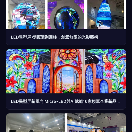
LED異型屏 從圓環到圓柱，創意無限的光影藝術
LED異型屏新風向 Micro-LED與AI賦能16家領軍企業新品亮相ISLE