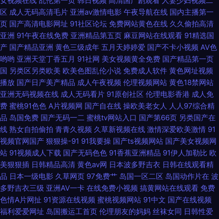
女视频在线
乱伦第一页
韩日视频
高清国产剧观看
人妻少妇视频二
热色色视频 日韩国产二区三区四区 爱豆传媒视频在线观看 欧美性天天操 97
区
成人无码高清毛片
亚洲av激情电影
午夜导航在线
国内主播第一
页
国产高清电影网址
91社区论坛
免费网站黄色在线
久久偷拍高清
国产视频在线观看 老司机熟女伦理 91官网一匹二区 黄色三级片视频 尤物在
亚洲
91午夜在线免费
亚洲精品第五页
麻豆网站在线观看
91精选国
产
国产精品亚洲
黄色三级成年
五月天婷婷爱
国产不卡小视频
AV色
线视频一区二区 欧美少妇A级片 超碰狠狠操 日本女优婷婷 超碰三级 少妇超
哟哟
亚洲天堂丁香五月
91社网
美女视频黄全免费
国产精品第一页
国
另类区另类欧美
欧美色图乱伦小说
免费成人软件
黄色网址视频
播放
国产日产美产精品
成人午夜视频
伦理视频网站
黄色18禁网站
碰在线播放 超碰97碰 日韩国国产成人 久久一品熟妇 91大神精品在线 精东传
亚洲无码视频在线
成人无码看片
91原创社区
伦理电影香港
成人免
费
蜜桃91色色
A片视频网
国产自在线
操欧美老女人
人人97综合精
媒毛片 伊人大向焦91乱 黑人大吊后入 香蕉在线观看 超碰97人人摸 日本不卡
品
岛国免费
国产无码一二
蜜桃tv网站入口
国产第66页
另类国产在
线
熟女自拍偷拍
青青久视频
久草新视频在线
激情深爱欧美激情
91
视频 av天堂网址 欧美激情熟妇 91视在线视频 久久机热精品自偷拍 91传媒视
视频官网国产
狠狠操-91
91我要操
国产ts视频网站
国产美女视频网
站
91视频成人下载
国产无码色色
91香蕉亚洲精品
91伊人加勒比
欧
频网站 精品不卡网 亚洲中文日韩tv 国产人妖视频在线播放 午夜福利导航
美狠狠插
日韩精品高清
黄色av网
日本波多野吉衣
日韩在线观看精
品
日本一级电影
久草网页
97免费艹
岛国一区二区
岛国动作片在
波
www 海角社区猫先生 亚洲黑料1区2区 国产精品91综合另类 天天草草天天
多野吉衣三级
亚洲AV一卡
在线免费小视频
搞黄网站在线观看
免费
色情A片网扯
91资源在线视频
蜜桃视频网站
91中文
国产在线视频
色色 成人永久福利在线观看 日韩三级片AV网 超碰人妻色 日本欧美久久免费
福利爱爱网址
岛国搬运工首页
伦理朋友的妈妈
丝袜女同
日韩性爱