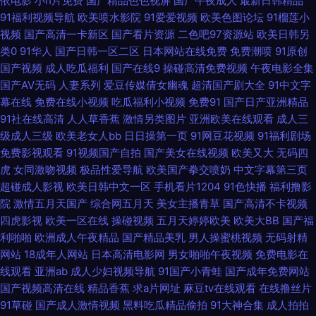
依电影
小h片免费
国产精品色色视屏
国产午夜成人
最新日韩精品
AV无码三级片 91成人版 国产AV线上 日本高清色www 91极品尤物蜜桃视频
91福利视频导航
欧美喷水影院
91爱爱视频
欧美色图论坛
91榴莲小
视频
国产高清一卡新区
国产看片资源
二色吧97资源站
欧美日韩另
国产黑料av导航 亚州成人AV电影网址 国产熟卡二区 人人爱人人肏屄 91豆花
类0
91华人
国产日韩一区二区
日本网站在线免费
免费潮喷
91原创
国产视频
成人吃瓜福利
国产在线9
操碰高清免费视频
午夜电影全集
精品 韩日韩黄色 三级网址在线播放 a片三级片 九一网站免费看 午夜传媒福
国产AV无码
人妻系列
爱豆传媒倩女幽魂
超清国产剧大全
91中文字
幕在线
免费在线小视频
吃瓜福利小视频
免费91
国产日产亚洲精品
利 A片视屏 久久中文字幕精品人妻 午夜褔利AV网 草莓视频COP 老司机亚洲
91社在线高清
人人草香蕉
激情另类图片
亚洲欧美在线观看
成人三
级成人三级
欧美老女人bb
日日操第一页
91网豆花视频
91福利剧场
影院 国产a算你色视频 日韩av小说网站大全 91视屏免费观看 韩国少妇人妻
免费影视观看
91视频国产自拍
国产美女在线视频
欧美又大
无码四
虎
女同激吻视频
极品性爱导航
欧美国产拳交喷奶
中文字幕第三页
超碰 日日曹干 91中文国产精品 黑丝无码Av 天天色天天狼 日本黄页免费 韩
超碰成人影视
欧美日韩中文一区
手机看片1204
91色快播
福利撸影
院
激情五月天国产
综合网五月天
美女主播青草
国产高清不卡视频
四虎影视
欧美一区在线
操碰视频
五月天婷婷欧美
欧美大BB
国产福
日乱色 少妇成人在线 97人妻福利视频导航 九一传媒网站入口 天天久久视频
利啪啪
欧洲成人午夜精品
国产精品美乳
男人操蜜桃视频
无码射精
网站
18成年人网站
日本高清电影网
男女啪啪午夜视频
免费电影在
av福利资源导航 精品自拍4 天天天天艹 www91一区 天天操B视频 俺去啦影
线观看
亚洲ab
成人少妇视频导航
91国产小青蛙
国产成年免费网站
国产视频高清在线
精品香蕉
求a片网址
麻豆tv在线观看
在线撸丝片
音先锋 欧美老少重口味乱搞 91大赛福利视频 国产91芒果星空传媒 日韩AB电
91草碰
国产成人激情视频
黑料吃瓜精品偷拍
91大神合集
成人拍拍