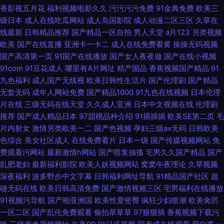
香影视五月花
福利视频电影久久
污污污污免费
91金典免费
欧美三
级日本
成人在线吃瓜网站
成人岛国影院
成人动漫二区三区
久草在
线最新
日韩精品推荐
国产精品一区自拍
男人天堂
a片123
另类视频
欧美
国产在线直播
亚洲卡一卡二
成人在线免费看黄
操操无码视频
国产高清第一页
91国产在线播放
国产女人夜夜做
国产在线小视频
91com
91豆花成人
哪里有A片网址
精产国品
香蕉视频国产精品
91
九色福利
成人国产无线视
欧美日韩性生活片
国产伦理剧
国产精品
无套无码
成年人网站免费
国产精品1000
91九色在线视频
日本伦理
片在线
三级无码在线天堂
久久成人亚洲
日本中文视频在线
伦理剧
推荐
国产成人精品日本
97甜桃品种介绍
91插插插
欧美SE第二页
毛
片内射女
激情另类欧美一二
国产色视频
孕妇三级av无码
日韩欧美
色综合
美女社区成人
在线免费看片
日本一级
国产传媒视频网站
免
费观看污网站
最新激情h网站
国产喷浆抽搐
宅男久久国产精品
国产
乱肥老妇
最新福利影院
欧美人妖视频网站
窝窝午夜理论
久草视频
深夜福利
波多野步中文字幕
日韩福利网址导航
91精品国产社区
超
碰无码在线
欧美日韩高清免费
国产激情视频三区
宅男福利在线播放
91视频污导航
国产啪亚洲国
欧美性爱密臀
疯狂少妇喷潮
欧美肏屄
一区二区
国产乱伦免费观看
偷拍草草草
97狠狠插
香蕉视频下载污