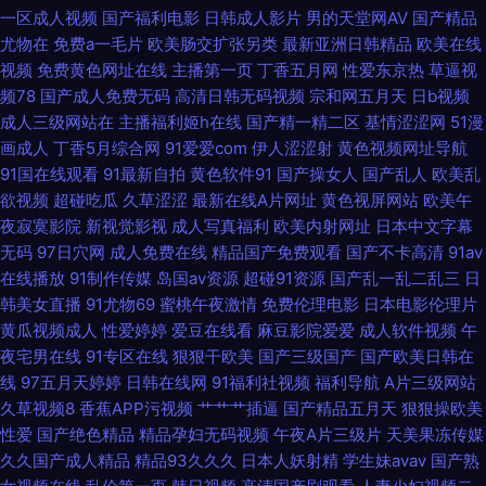
一区成人视频
国产福利电影
日韩成人影片
男的天堂网AV
国产精品
狼人av综合网 老司机久看成人在线 中日韩三级片 国产视频福利 天天干天天
尤物在
免费a一毛片
欧美肠交扩张另类
最新亚洲日韩精品
欧美在线
视频
免费黄色网址在线
主播第一页
丁香五月网
性爱东京热
草逼视
舔天天日 爱豆传媒九色视频 免费无码无遮挡网站 91操网 国产色av 色图社区
频78
国产成人免费无码
高清日韩无码视频
宗和网五月天
日b视频
成人三级网站在
主播福利姬h在线
国产精一精二区
基情涩涩网
51漫
在线 国产十区视频 天天搞天天骚天天操 超碰97人人调教 男人天堂无码av
画成人
丁香5月综合网
91爱爱com
伊人涩涩射
黄色视频网址导航
91国在线观看
91最新自拍
黄色软件91
国产操女人
国产乱人
欧美乱
91操操操吧 国产午夜诱惑 婷婷五月天激情图片 肏屄综合 日本操逼片 97资源
欲视频
超碰吃瓜
久草涩涩
最新在线A片网址
黄色视屏网站
欧美午
夜寂寞影院
新视觉影视
成人写真福利
欧美内射网址
日本中文字幕
色 麻豆三级视频 自拍六区 国产视频在线看 熟妇国产免费一区 俺去也官网 蜜
无码
97日穴网
成人免费在线
精品国产免费观看
国产不卡高清
91av
在线播放
91制作传媒
岛国av资源
超碰91资源
国产乱一乱二乱三
日
臀91久久国产人妻 91变态视频 激情四方色播 亚洲成人福利av导航 国产传媒
韩美女直播
91尤物69
蜜桃午夜激情
免费伦理电影
日本电影伦理片
黄瓜视频成人
性爱婷婷
爱豆在线看
麻豆影院爱爱
成人软件视频
午
精选 日韩性爱网址 ts伪娘自慰网站导航 美女91知视频 2026在线h网 国模宾
夜宅男在线
91专区在线
狠狠干欧美
国产三级国产
国产欧美日韩在
线
97五月天婷婷
日韩在线网
91福利社视频
福利导航
A片三级网站
馆自拍 天天干精品视频 成人不卡一区在线 日本操逼福利在线 老司机福利经
久草视频8
香蕉APP污视频
艹艹艹插逼
国产精品五月天
狠狠操欧美
性爱
国产绝色精品
精品孕妇无码视频
午夜A片三级片
天美果冻传媒
典视频 2026国产传媒视频 国产又爽又黄在线看 婷婷久久综合影音先锋 东京
久久国产成人精品
精品93久久久
日本人妖射精
学生妹avav
国产熟