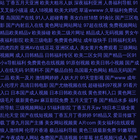
站
丁香五月天亚洲
欧美大粗吊人妖
深夜福利亚洲
人兽福利导航
91
叉叉操小骚逼
成人18视频
欧美大鸡吧
草逼wwww
久草福利免费试
看
岛国国产在线
91人人超碰青青
美女白丝18禁
91肏比
国产三区电
影
国产内射后入在线
黄色网址网站网址
97超在线视
免费视频网站
精品欧美精品v
欧美操碰
欧美二级片网址
精品成人无码视频
男女午
夜福利影院
欧美三级电影
免费黄色网址
成年版快手
日韩福利无码
四虎四房
亚洲AV在线豆花
亚洲区成人
美女黄片免费观看
三级网站
视频网
成人日韩精品
日韩福利专区
欧美二区女同
国产精品一区91
小x导航福利
免费黄色在线视频
91原创视频
欧美日韩小视频
国产成
人在线无码
91黑料不
国产极品自拍
岛国最大色网站
精品无码国产
二品
欧美一及片
激情网婷婷
人妖大片
91天堂影视
国产www
成年
人伦理片
高清日韩电影
国产尤物视频在线
超碰福利97视屏
91看片
入口
日本国产成人视频
日本日韩欧美在线
黄色资料入口
黄色网三
级毛片
最新黄色av
麻豆影院免费
五月天堂丁香
国产精品水多
福利
所导航
三级视频网站J
51福利影院
丁香五月天av
18日本三级全黄
乱伦天堂
国产在线短视频
丁香五月丁香婷婷
91精品又
爱豆传媒下
载
丁香九月国产主播
美女网站视频黄
A片com
美女福利在线观看
狼人激情网
伦理片香港
极品福利导航
黄色三级最新免费
91嫩草国
产
午夜成年人网站
免费国产高清视频
91草莓
丝瓜视频污成人
国产