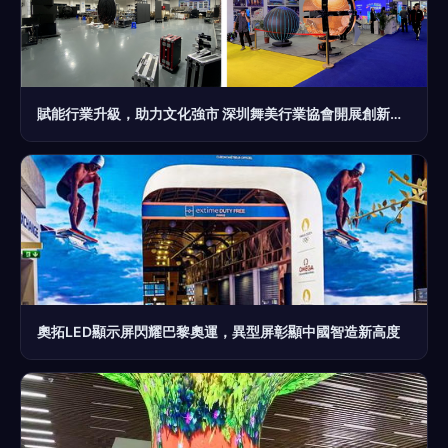
賦能行業升級，助力文化強市 深圳舞美行業協會開展創新服務調研，聚焦LED異型屏發展新路徑
奧拓LED顯示屏閃耀巴黎奧運，異型屏彰顯中國智造新高度