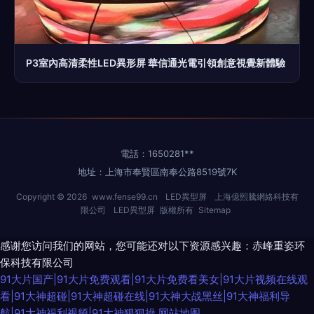
P3室內高清柔性LED異形屏 華信通光電引領創意視覺新體驗
電話：1650281**
地址：上海市奉賢區南奉公路8519號7K
Copyright © 2026
www.fense99.cn
LED異型屏
上海億熙騰網絡科技有
限公司
LED異型屏
版權所有
Sitemap
感谢您访问我们的网站，您可能还对以下资源感兴趣：赤峰重姿环
保科技有限公司
91大片国产|91大片免费观看|91大片免费看美女|91大片视频在线观
看|91大神超碰|91大神超碰在线|91大神大战黑丝|91大神福利导
航|91大神福利视频|91大神狠狠操
网站地图