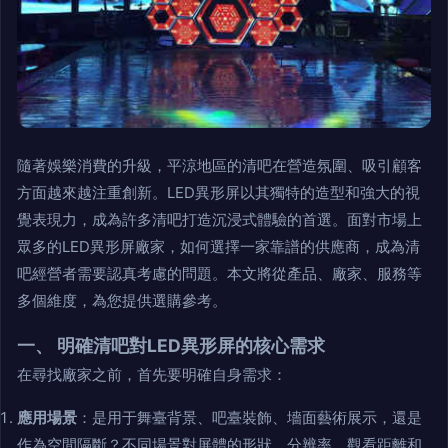
隨著娛樂消費的升級，平涼地區的清吧在營造氛圍、吸引顧客
方面越來越注重創新。LED異形屏以其獨特的造型和強大的視
覺表現力，成為許多清吧打造沉浸式體驗的首選。面對市場上
眾多的LED異形屏廠家，如何選擇一家靠譜的供應商，成為清
吧經營者需要認真考慮的問題。本文將從產品、廠家、服務等
多個維度，為您提供選購參考。
一、 明確清吧對LED異形屏的核心需求
在尋找廠家之前，首先要明確自身需求：
應用場景
：是用于舞臺背景、吧臺裝飾、墻面藝術展示，還是
作為空間隔斷？不同場景對屏體的形狀、分辨率、觀看距離和