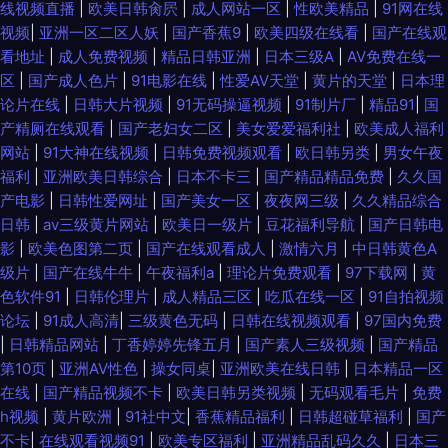
线视频直播
|
欧美日韩肏屄
|
成人网站一区
|
性欧美精品
|
91网在线
视频
|
亚洲一区二区人妖
|
国产香蕉9
|
欧美四级在线看
|
国产在线观
看地址
|
成人免费视频
|
精品日韩亚洲
|
日本三级A
|
AV免费在线一
区
|
国产成人色片
|
91电影在线
|
性爱AV天堂
|
黄片的天堂
|
日本理
论片在线
|
日韩大片视频
|
91无码操逼视频
|
91制片厂
|
精品91
|
国
产精厕在线观看
|
国产老妇女二区
|
美女爱爱福利社
|
欧美成人福利
网站
|
91大神在线视频
|
日韩免费视频观看
|
欧日韩另类
|
男女午夜
福利
|
亚洲欧美日韩综合
|
日本不卡三
|
国产精品精品免费
|
久久国
产电影
|
日韩性爱网址
|
国产美女一区
|
夜夜网三级
|
久久精品综合
日韩
|
av三级黄片网站
|
欧美日一级片
|
豆花福利导航
|
国产日韩电
影
|
欧美色图第二页
|
国产在线观看成人
|
激情六月
|
中日韩黄色A
级片
|
国产在线牛牛
|
午夜福利a
|
理论片免费观看
|
97下载网
|
黄
色软件91
|
日韩伦理片
|
成人精品三区
|
吃瓜在线一区
|
91自拍视频
论坛
|
91成人高清
|
三级黄色无码
|
日韩在线视频观看
|
97国内免费
|
日韩精品网站
|
丁香婷婷先锋五月
|
国产素人三级视频
|
国产精品
第10页
|
亚洲AV性色
|
操女同桌
|
亚洲欧美在线日韩
|
日本精品一区
在线
|
国产精品视频不卡
|
欧美日韩另类视频
|
无码观看毛片
|
免费
h视频
|
黄片欧洲
|
91社中文
|
香蕉精品福利
|
日韩超碰草福利
|
国产
不卡
|
在线观看视频91
|
欧美专区福利
|
亚洲精品乱码久久
|
日本三