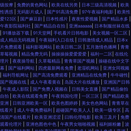
级按摩
|
免费的黄色网站
|
欧美在线另类
|
日本三级高清视频
|
欧美
性诱惑
|
无码影片成人
|
国产91高清免费
|
97午夜福利电影
|
欧美性
爱123区
|
国产麻豆剧
|
日本性感片
|
夜夜性爱视频
|
国产精品水多
|
午夜影院福利社
|
国产精品自在拍
|
亚洲aaaaaa
|
日本制服丝袜在线
|
91播放器下载
|
91天堂网
|
手机看片日韩电影
|
美女视频一区二区
|
成人精品无码视频
|
午夜福利入口在线
|
日韩激情成人精品
|
日本x
片免费观看
|
福利影视网站
|
欧美日韩二区
|
五月激情色播网
|
青青
草莓视频
|
精品免费无码
|
操操操操爱爱爱爱
|
福利一二区
|
在线伦
理片
|
夜夜操导航
|
久草莓精品
|
青青草国产视频
|
操碰在线中文字
幕
|
国产福利网站
|
四虎最新网名免费
|
老湿机网站
|
亚洲女同视频
|
福利导航网址
|
国产高清免费观看
|
亚洲精品在线免费
|
牛牛碰性
|
国产视频在线
|
成人午夜看黄在
|
岛国大片在线播放
|
亚洲国产日韩
|
午夜成人影院
|
国产免费人视频在
|
日韩美女直播
|
国产精品偷拍
自拍
|
欧美在线观看免费
|
午夜韩国伦理
|
一区三区
|
国产精品欧美
亚洲
|
日韩亚洲欧美一区
|
欧美色图婷婷
|
美女色色网站
|
青青草在
线看片
|
成人午夜免费福利
|
超碰国产欧美人人
|
欧美一级专区
|
高
清国产在线看片
|
欧美亚洲涩涩
|
曰韩伦理电影
|
欧美三及片
|
免费
观看伦理片
|
亚洲色图色中色
|
午夜男女啪啪视频
|
福利姬粉嫩
|
波