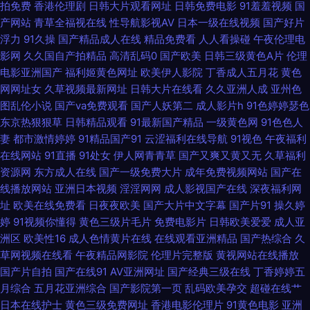
拍免费
香港伦理剧
日韩大片观看网址
日韩免费电影
91羞羞视频
国
影一道本 91网址午夜 91影音 日本偷拍五区 97超碰无码 精品国产欧美日韩
产网站
青草全福视在线
性导航影视AV
日本一级在线视频
国产好片
浮力
91久操
国产精品成人在线
精品免费看
人人看操碰
午夜伦理电
午夜毛片网址 传媒视频五区 丝袜熟女中文字幕 美女自慰喷水网站 亚洲最大
影网
久久国自产拍精品
高清乱码0
国产欧美
日韩三级黄色A片
伦理
电影亚洲国产
福利姬黄色网址
欧美伊人影院
丁香成人五月花
黄色
撸炮在线播放 韩国av在线免费观 天天操操操丝袜 俺去也激情综合网 老司机
网网址女
久草视频最新网址
日韩大片在线看
久久亚洲人成
亚州色
图乱伦小说
国产va免费观看
国产人妖第二
成人影片h
91色婷婷瑟色
午夜剧场免费 亚洲性爱欧美 大香蕉情 人人搞超碰免费 91每日更新 九一传媒
东京热狠狠草
日韩精品观看
91最新国产精品
一级黄色网
91色色人
妻
都市激情婷婷
91精品国产91
云涩福利在线导航
91视色
午夜福利
香蕉视频官网 成人免费视频在线观看 欧美人zozo特 91草视频 国产精品久久
在线网站
91直播
91处女
伊人网青青草
国产又爽又黄又无
久草福利
资源网
东方成人在线
国产一级免费大片
成年免费视频网站
国产在
视频 日本精品人妖五区 91在线观看免费蜜桃 久久嫩草精品 亚洲综合自拍a
线播放网站
亚洲日本视频
淫淫网网
成人影视国产在线
深夜福利网
址
欧美在线免费看
日夜夜欧美
国产大片中文字幕
国产片91
操久婷
片 豆花在线免费 日本AV中文字幕 91香蕉视频www 激情色色 微拍91 www
婷
91视频你懂得
黄色三级片毛片
免费电影片
日韩欧美爱爱
成人亚
洲区
欧美性16
成人色情黄片在线
在线观看亚洲精品
国产热综合
久
人人肏 美女人人操 91疯狂高潮对白拿下 加勒比av综合影院 亚洲黄色官网 大
草网视频在线看
午夜精品网影院
伦理片完整版
黄视网站在线播放
国产片自拍
国产在线91
AV亚洲网址
国产经典三级在线
丁香婷婷五
香蕉伊人AV 青青草精品资源站 91试看小视频网站 后入黑丝高跟美女 五月天
月综合
五月花亚洲综合
国产影院第一页
乱码欧美孕交
超碰在线艹
日本在线护士
黄色三级免费网址
香港电影伦理片
91黄色电影
亚洲