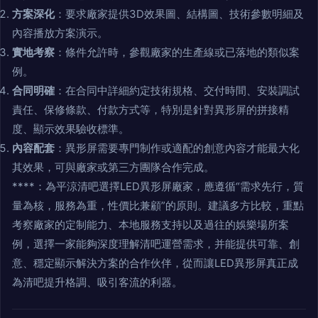
方案深化
：要求廠家提供3D效果圖、結構圖、技術參數明細及
內容播放方案演示。
實地考察
：條件允許時，參觀廠家的生產線或已落地的類似案
例。
合同明確
：在合同中詳細約定技術規格、交付時間、安裝調試
責任、保修條款、付款方式等，特別是針對異形屏的拼接精
度、顯示效果驗收標準。
內容配套
：異形屏需要專門制作或適配的創意內容才能最大化
其效果，可與廠家或第三方團隊合作完成。
****：為平涼清吧選擇LED異形屏廠家，應遵循“需求先行，質
量為核，服務為重，性價比兼顧”的原則。建議多方比較，重點
考察廠家的定制能力、本地服務支持以及過往的娛樂場所案
例，選擇一家能夠深度理解清吧運營需求，并能提供可靠、創
意、穩定顯示解決方案的合作伙伴，從而讓LED異形屏真正成
為清吧提升格調、吸引客流的利器。