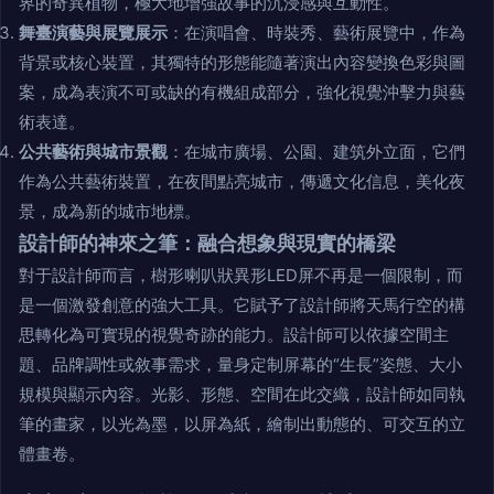
界的奇異植物，極大地增強故事的沉浸感與互動性。
舞臺演藝與展覽展示
：在演唱會、時裝秀、藝術展覽中，作為
背景或核心裝置，其獨特的形態能隨著演出內容變換色彩與圖
案，成為表演不可或缺的有機組成部分，強化視覺沖擊力與藝
術表達。
公共藝術與城市景觀
：在城市廣場、公園、建筑外立面，它們
作為公共藝術裝置，在夜間點亮城市，傳遞文化信息，美化夜
景，成為新的城市地標。
設計師的神來之筆：融合想象與現實的橋梁
對于設計師而言，樹形喇叭狀異形LED屏不再是一個限制，而
是一個激發創意的強大工具。它賦予了設計師將天馬行空的構
思轉化為可實現的視覺奇跡的能力。設計師可以依據空間主
題、品牌調性或敘事需求，量身定制屏幕的“生長”姿態、大小
規模與顯示內容。光影、形態、空間在此交織，設計師如同執
筆的畫家，以光為墨，以屏為紙，繪制出動態的、可交互的立
體畫卷。