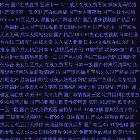
欧美
国产在线直播
亚洲卡一卡二
成人在线免费看黄
操操无码视频
国产高清第一页
91国产在线播放
国产女人夜夜做
国产在线小视频
91com
91豆花成人
哪里有A片网址
精产国品
香蕉视频国产精品
91
九色福利
成人国产无线视
欧美日韩性生活片
国产伦理剧
国产精品
无套无码
成年人网站免费
国产精品1000
91九色在线视频
日本伦理
片在线
三级无码在线天堂
久久成人亚洲
日本中文视频在线
伦理剧
推荐
国产成人精品日本
97甜桃品种介绍
91插插插
欧美SE第二页
毛
片内射女
激情另类欧美一二
国产色视频
孕妇三级av无码
日韩欧美
色综合
美女社区成人
在线免费看片
日本一级
国产传媒视频网站
免
费观看污网站
最新激情h网站
国产喷浆抽搐
宅男久久国产精品
国产
乱肥老妇
最新福利影院
欧美人妖视频网站
窝窝午夜理论
久草视频
深夜福利
波多野步中文字幕
日韩福利网址导航
91精品国产社区
超
碰无码在线
欧美日韩高清免费
国产激情视频三区
宅男福利在线播放
91视频污导航
国产啪亚洲国
欧美性爱密臀
疯狂少妇喷潮
欧美肏屄
一区二区
国产乱伦免费观看
偷拍草草草
97狠狠插
香蕉视频下载污
版
三级黄色视频网址
午夜99
91日逼视频
国产成在线观看
萌白酱一
线天
乱伦五月天婷婷
美腿丝袜在线观看
国产精品3p
91综合碰
国产
乱女乱
成人xxxxx
日韩伦理片
91色爱
免费黄色av网址
欧美肥老妇
欧美在线tv
加勒比在线视屏
国产美女在线免费
91香蕉污APP
国产