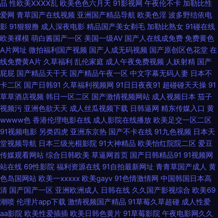
品
性欧美ⅩⅩⅩⅩ乱
欧美色色六月天
91影视网
午夜伦不卡
加勒比性
爱网
青草国产在线视频
亚洲国产精品导航
欧美色淫
波多野结依电
农村久草AV 人妻av资源导航 伊人狠狠地淫 超碰大秀美女 精品韩日 人人妻
影
91狠狠撸
成人深夜电影
精品国产美女剃毛
加勒比熟女
91碰在线
欧美裸模
萌白酱国产一区
美国一级AV
国产人在线成免费
免费黄色
人人视频 51福利在线观看入口 超碰青青操 久久国产精品观看视频 天天干天
A片网址
微拍福利国产视频
国产人成无码视频
国产原创区色花堂
在
线免费黄A片
久草福利
乱伦家庭
成人午夜免费视频
人妖射精
国产
天干天天操 91探花传媒 国产精品第八页 欧美A片在线视频 成人蝌蚪 老司机
屁屁
国产精品天干天
国产精品午夜一区
中文字幕无码人妻
日本不
卡二区
国产日韩91
久草福利视频网
91日日夜夜91
超碰碰天天操
91
福利导航网 天天干干 AV综合性爱 黄色毛片視頻圖片 日韩中文字幕在线视频
草草酒店视频
韩日一区二区
国产激情视频网站
成人视频日本
茄子
视频污
亚洲色欲天天
成人丝瓜视频下载
日韩逼网
精东传媒入口
黄
91密桃视频 国产精品91在线 欧美丝袜婷婷 亚洲动态色图 操美女福利导航 久
wwww色
香港伦理电影在线
成人影院在线播放
欧美足交一区二区
91视频电影
另类四虎
亚洲东京热
国产不卡在线
91九色视频
日本天
久国产媒体 深夜福利姬 91社在线视频 福利午夜理论片 麻豆狼人伊人 黑料网
堂视频导航
日本三级光棍影院
91大神精品
欧美怡红院院二区
爱豆
传媒观看网站
综合日韩欧美
草逼网首页
国产日韩精品91
91视频网
线路一二三 午夜激情福利草逼网 97亚洲精品超碰 国产男女探花 人妻互换一
站在线
69性影院
福利资源在线
91自拍最新网址
青青草国产成人
黄
色岛国网站
欧美一xxxxx
欧美gayv
91色情激情网
中国韩国日本高
区二区三区 中文字幕久热 成人97 麻豆cao逼 亚洲春色小说网 TS调教直男
清
国产国产一区
亚洲欧洲成人
日韩在线
久久国产影视综合
欧美69
潮喷
伦理片app下载
激情视频国产精品
91草莓久草超碰
成人性爱
丁香五月美韩成人图片 五月丁香婷婷成人网站 操出轨少妇呻吟 九一网站直
aa影院
欧美性爱插插
欧美日韩色黄片
91草莓影院
午夜电影网久久