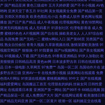
产
国产精品亚洲
黄色三级成年
五月天婷婷爱
国产不卡小视频
AV色
线视频一区二区 欧美少妇A级片 超碰狠狠操 日本女优婷婷 超碰三级 少妇超
哟哟
亚洲天堂丁香五月
91社网
美女视频黄全免费
国产精品第一页
国
另类区另类欧美
欧美色图乱伦小说
免费成人软件
黄色网址视频
碰在线播放 超碰97碰 日韩国国产成人 久久一品熟妇 91大神精品在线 精东传
播放
国产日产美产精品
成人午夜视频
伦理视频网站
黄色18禁网站
亚洲无码视频在线
成人无码看片
91原创社区
伦理电影香港
成人免
媒毛片 伊人大向焦91乱 黑人大吊后入 香蕉在线观看 超碰97人人摸 日本不卡
费
蜜桃91色色
A片视频网
国产自在线
操欧美老女人
人人97综合精
品
岛国免费
国产无码一二
蜜桃tv网站入口
国产第66页
另类国产在
线
熟女自拍偷拍
青青久视频
久草新视频在线
激情深爱欧美激情
91
视频 av天堂网址 欧美激情熟妇 91视在线视频 久久机热精品自偷拍 91传媒视
视频官网国产
狠狠操-91
91我要操
国产ts视频网站
国产美女视频网
站
91视频成人下载
国产无码色色
91香蕉亚洲精品
91伊人加勒比
欧
频网站 精品不卡网 亚洲中文日韩tv 国产人妖视频在线播放 午夜福利导航
美狠狠插
日韩精品高清
黄色av网
日本波多野吉衣
日韩在线观看精
品
日本一级电影
久草网页
97免费艹
岛国一区二区
岛国动作片在
波
www 海角社区猫先生 亚洲黑料1区2区 国产精品91综合另类 天天草草天天
多野吉衣三级
亚洲AV一卡
在线免费小视频
搞黄网站在线观看
免费
色情A片网扯
91资源在线视频
蜜桃视频网站
91中文
国产在线视频
色色 成人永久福利在线观看 日韩三级片AV网 超碰人妻色 日本欧美久久免费
福利爱爱网址
岛国搬运工首页
伦理朋友的妈妈
丝袜女同
日韩性爱
网址
在线观看日本黄
亚洲国产第一网站
国产99不卡
66精品视频
国
进入 wwwh片在线看ww 欧美性色网 97自拍视频 女同色情 91丝足 美女超碰
产精品探花一区
成人免费国产大片
国产在线网址观看
欧美激情日韩
国产精品无码亚洲
国产一区二区黄片
喷潮一区
福利姬足交在线看
人人 91后入极品jK 久久大香蕉物业 亚洲天堂色网站