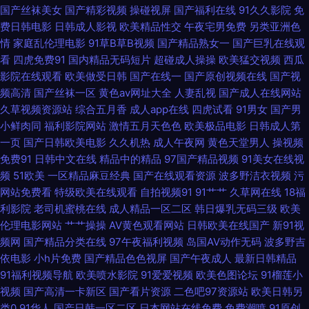
国产丝袜美女
国产精彩视频
操碰视屏
国产福利在线
91久久影院
免
接看 熟妇TV 91熟妇网站 狠狠干狠狠撸 欧美成人中文在线 99热这里只有精
费日韩电影
日韩成人影视
欧美精品性交
午夜宅男免费
另类亚洲色
情
家庭乱伦理电影
91草B草B视频
国产精品熟女一
国产巨乳在线观
品1 九九热精品6 午夜福利67 AV在线不卡播放 黄色片子网站 日韩欧美国产
看
四虎免费91
国内精品无码短片
超碰成人操操
欧美猛交视频
西瓜
影院在线观看
欧美做受日韩
国产在线一
国产原创视频在线
国产视
一区 91激情视频在线观看 国伦精品区 日韩A在线中文 91高清系列 豆花视频
频高清
国产丝袜一区
黄色av网址大全
人妻乱视
国产成人在线网站
久草视频资源站
综合五月香
成人app在线
四虎试看
91男女
国产男
小鲜肉同
福利影院网站
激情五月天色色
欧美极品电影
日韩成人第
91在 欧美性交 影音先锋伦理片在线 超碰在线资源站 涩涩A∨ 日日骚AV网站
一页
国产日韩欧美电影
久久机热
成人午夜网
黄色天堂男人
操视频
免费91
日韩中文在线
精品中的精品
97国产精品视频
91美女在线视
www99热8 久久伊人射 婷婷久久成人导航 97色色中文字幕 九一香蕉社区
频
51欧美
一区精品麻豆经典
国产在线观看资源
波多野洁衣视频
污
网站免费看
特级欧美在线观看
自拍视频91
91艹艹
久草网在线
18福
深夜福利123通道 91网在线看 偷拍导航在线视频网站 WWW91色情软件 久
利影院
老司机蜜桃在线
成人精品一区二区
韩日爆乳无码三级
欧美
伦理电影网站
艹艹操操
AV黄色观看网站
日韩欧美在线国产
新91视
草成人在线资源网站 深夜福利入口 91视频网站免费看 韩日一级片网络 日韩
频网
国产精品分类在线
97午夜福利视频
岛国AV动作无码
波多野吉
依电影
小h片免费
国产精品色色视屏
国产午夜成人
最新日韩精品
AV无码三级片 91成人版 国产AV线上 日本高清色www 91极品尤物蜜桃视频
91福利视频导航
欧美喷水影院
91爱爱视频
欧美色图论坛
91榴莲小
视频
国产高清一卡新区
国产看片资源
二色吧97资源站
欧美日韩另
国产黑料av导航 亚州成人AV电影网址 国产熟卡二区 人人爱人人肏屄 91豆花
类0
91华人
国产日韩一区二区
日本网站在线免费
免费潮喷
91原创