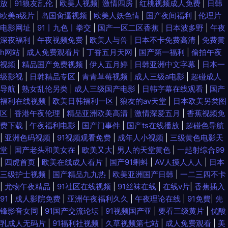
放
|
91狼友乱伦
|
欧美人视频
|
激情四房
|
红桃视频成人免费
|
日韩
欧美a级片
|
岛国肏逼视频
|
欧美人妖色情
|
国产夜间福利
|
伦理片
电影网址
|
91丨九色丨拳交
|
国产一区二区香蕉
|
日本波多野
|
午夜
深夜福利
|
午夜视频免费
|
欧美人与兽
|
日本不卡免费高清
|
免费黄
h网站
|
成人免费观看片
|
丁香五月天网
|
国产第一福利
|
偷拍午夜
视频
|
精品国产免费视频
|
伊人五月婷
|
日韩亚洲中文字幕
|
日本一
级影视
|
日韩精品专区
|
青青草莓视频
|
成人三级a电影
|
超碰成人
导航
|
熟女乱伦另类
|
成人三级国产电影
|
日韩字幕在线观看
|
国产
福利在线视频
|
欧美日韩福利一区
|
狼友的av天堂
|
日本欧美另类图
区
|
香港午夜伦理
|
精品亚洲欧美高清
|
激情深爱五月
|
香蕉视频免
费下载
|
午夜福利电影
|
国产门事件
|
国产ts在线播放
|
超碰色导航
|
亚洲色码视频
|
91视频观看免费
|
成年人小视频
|
三级黄色电影天
堂
|
国产老头和美女在
|
欧美又大
|
男人的天堂黄色
|
一起射综合99
|
四虎首页
|
欧美在线成人看片
|
国产91蝌蚪
|
AV人摸人人人
|
日本
三级护士视频
|
国产精品九九热
|
欧美亚洲国产日韩
|
一二三四不卡
|
尤物午夜精品
|
91社区在线视频
|
91丝袜在线
|
在线v片
|
香蕉插入
91
|
成人影院免费
|
亚洲午夜福利久久
|
午夜理论在线
|
91免費
|
先
锋影音女同
|
91国产交流论坛
|
91视频国产亚
|
要看三级黄片
|
优酸
乳成人无码片
|
91福利社视频
|
久草视频第七站
|
成人免费观看
|
美