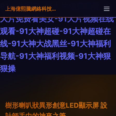
91大片国产-91大片免费观看-91
上海億熙騰網絡科技有限公司
大片免费看美女-91大片视频在线
观看-91大神超碰-91大神超碰在
线-91大神大战黑丝-91大神福利
导航-91大神福利视频-91大神狠
狠操
樹形喇叭狀異形創意LED顯示屏 設
計師手中的神來之筆