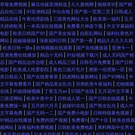
草莓免费视频
|
麻豆传媒亚洲精选
|
久久蜜桃网
|
狠狠草91
|
国产精
品自拍三级
|
91亚洲精品
|
中出在线
|
国产第一页第二页
|
日韩成人
精品在线
|
午夜伦理剧场
|
三级黄色网址大全
|
欧美第一福利
|
五月
天婷婷欧美
|
一本高清在线视频
|
免费看片神器下载
|
中文字幕福利
电影
|
欧美日韩国产91
|
国产美女操逼
|
自慰乱网站
|
福利社黄色片
网站
|
超碰操操操
|
深夜福利日韩
|
国产第一夜
|
精品久久久久久精
|
欧美日韩一级a
|
欧韩视频在线观看
|
国产在线播放器
|
亚洲卡一
|
亚洲免费在线播放
|
精品十无码
|
91短视频下载污
|
成人无码国产精
品
|
国产精品边作边喷
|
成人精品三级
|
日韩毛片免费看
|
国产日韩
电影
|
欧美成人性爱影院
|
黄色三级片毛片
|
洲第一伦理第一区
|
欧
美日韩后入
|
国产在线青青草
|
四虎网站最新网址
|
国产91网站
|
中
文字幕免费看片
|
国产精品美女乱伦
|
另类欧美午夜福利
|
尤物视频
在线
|
91超级碰视频
|
丁香五月av
|
51国产在线
|
五月花中文字幕
|
三级涩网站
|
欧美午夜中文
|
日韩成人第一
|
国产日韩在线观看
|
午
夜免费操一操
|
五月婷六月天
|
超碰91在线
|
国产熟女乱伦
|
成人中
文字幕免费
|
国产无码一二
|
国产免费小电影
|
日韩特级黄色视频
|
91精品在线播放
|
免费的国产视频
|
免费看h
|
国产十区
|
欧美在线视
频网站
|
深夜福利免费视频
|
日韩欧美免费电影
|
黑料网高中生男女
|
麻豆黑丝蜜桃
|
日本天堂影视
|
国产成人色片
|
91豆花视频18
|
午