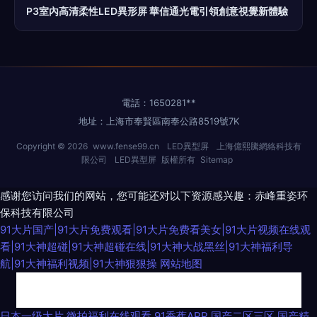
P3室內高清柔性LED異形屏 華信通光電引領創意視覺新體驗
電話：1650281**
地址：上海市奉賢區南奉公路8519號7K
Copyright © 2026
www.fense99.cn
LED異型屏
上海億熙騰網絡科技有
限公司
LED異型屏
版權所有
Sitemap
感谢您访问我们的网站，您可能还对以下资源感兴趣：赤峰重姿环
保科技有限公司
91大片国产|91大片免费观看|91大片免费看美女|91大片视频在线观
看|91大神超碰|91大神超碰在线|91大神大战黑丝|91大神福利导
航|91大神福利视频|91大神狠狠操
网站地图
亚洲第一夜 91熟女色 欧美少女性交 午夜老司机福利剧场 韩国日本a级片 岛
日本一级大片
微拍福利在线观看
91香蕉APP
国产二区三区
国产精