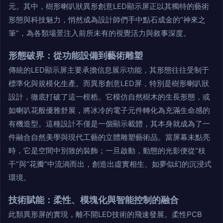
元。其中，樹形喇叭狀異形創意LED顯示屏正以其獨特的藝術
形態與科技魅力，悄然成為設計師們手中點石成金的“神來之
筆”，為各類場景注入前所未有的視覺活力與敘事深度。
形態破界：從功能設備到藝術雕塑
傳統的LED顯示屏主要承擔信息展示功能，其形態往往受制于
標準化與規模化生產。而異形創意LED屏，特別是樹形喇叭狀
設計，徹底打破了這一桎梏。它模仿自然樹木的生長形態，或
如喇叭花般優雅舒展，將冰冷的電子元件轉化為充滿生命感的
有機造型。這種設計不僅是一個顯示載體，其本身就成為了一
件融合自然美學與現代工藝的立體雕塑藝術品。當屏幕未點亮
時，它是空間中別致的裝飾；一旦啟動，動態的光影便從“枝
干”與“花瓣”中流淌而出，創造出虛實相生、如夢似幻的沉浸式
環境。
技術賦能：柔性、模塊化與智能控制的融合
此類異形屏的實現，離不開LED技術的飛速發展。柔性PCB