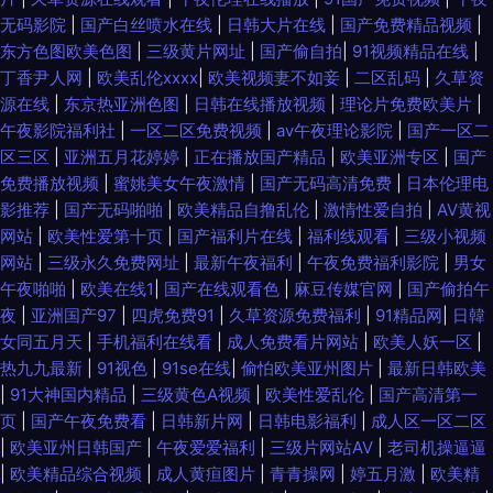
无码影院
|
国产白丝喷水在线
|
日韩大片在线
|
国产免费精品视频
|
东方色图欧美色图
|
三级黄片网址
|
国产偷自拍
|
91视频精品在线
|
丁香尹人网
|
欧美乱伦xxxx
|
欧美视频妻不如妾
|
二区乱码
|
久草资
源在线
|
东京热亚洲色图
|
日韩在线播放视频
|
理论片免费欧美片
|
午夜影院福利社
|
一区二区免费视频
|
av午夜理论影院
|
国产一区二
区三区
|
亚洲五月花婷婷
|
正在播放国产精品
|
欧美亚洲专区
|
国产
免费播放视频
|
蜜姚美女午夜激情
|
国产无码高清免费
|
日本伦理电
影推荐
|
国产无码啪啪
|
欧美精品自撸乱伦
|
激情性爱自拍
|
AV黄视
网站
|
欧美性爱第十页
|
国产福利片在线
|
福利线观看
|
三级小视频
网站
|
三级永久免费网址
|
最新午夜福利
|
午夜免费福利影院
|
男女
午夜啪啪
|
欧美在线1
|
国产在线观看色
|
麻豆传媒官网
|
国产偷拍午
夜
|
亚洲国产97
|
四虎免费91
|
久草资源免费福利
|
91精品网
|
日韓
女同五月天
|
手机福利在线看
|
成人免费看片网站
|
欧美人妖一区
|
热九九最新
|
91视色
|
91se在线
|
偷怕欧美亚州图片
|
最新日韩欧美
|
91大神国内精品
|
三级黄色A视频
|
欧美性爱乱伦
|
国产高清第一
页
|
国产午夜免费看
|
日韩新片网
|
日韩电影福利
|
成人区一区二区
|
欧美亚州日韩国产
|
午夜爱爱福利
|
三级片网站AV
|
老司机操逼逼
|
欧美精品综合视频
|
成人黄疸图片
|
青青操网
|
婷五月激
|
欧美精