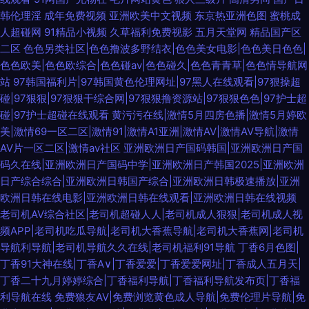
韩伦理淫
成年免费视频
亚洲欧美中文视频
东京热亚洲色图
蜜桃成
人超碰网
91精品小视频
久草福利免费视影
五月天堂网
精品国产区
二区
色色另类社区|色色撸波多野结衣|色色美女电影|色色美日色色|
色色欧美|色色欧综合|色色碰av|色色碰久|色色青青草|色色情导航网
站
97韩国福利片|97韩国黄色伦理网址|97黑人在线观看|97狠操超
碰|97狠狠|97狠狠干综合网|97狠狠撸资源站|97狠狠色色|97护士超
碰|97护士超碰在线观看
黄污污在线|激情5月四房色播|激情5月婷欧
美|激情69一区二区|激情91|激情A1亚洲|激情AV|激情AV导航|激情
AV片一区二区|激情av社区
亚洲欧洲日产国码韩国|亚洲欧洲日产国
码久在线|亚洲欧洲日产国码中学|亚洲欧洲日产韩国2025|亚洲欧洲
日产综合综合|亚洲欧洲日韩国产综合|亚洲欧洲日韩极速播放|亚洲
欧洲日韩在线电影|亚洲欧洲日韩在线观看|亚洲欧洲日韩在线视频
老司机AV综合社区|老司机超碰人人|老司机成人狠狠|老司机成人视
频APP|老司机吃瓜导航|老司机大香蕉导航|老司机大香蕉网|老司机
导航利导航|老司机导航久久在线|老司机福利91导航
丁香6月色图|
丁香91大神在线|丁香A∨|丁香爱爱|丁香爱爱网址|丁香成人五月天|
丁香二十九月婷婷综合|丁香福利导航|丁香福利导航发布页|丁香福
利导航在线
免费狼友AV|免费浏览黄色成人导航|免费伦理片导航|免