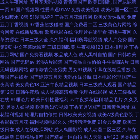
成人午夜网址
五月花无码视频
青青草国产
欧美日韩乱
国产屁屁第
一页
91国产视频网
性爱草逼91AV
免费欧美视频
欧美岛国一区二区
少妇喷水18禁
51漫画APP
丁香五月花激情网
欧美爱爱tv视频
免费
五月丁香视频
97香蕉超级碰碰
国产免费看二区
三级黄色片网站
综
合网黄
在线播放观看
欧美电影在线
伦理片在哪里看
蜜桃午夜网
久
草资源在
日本三级大全
久久福利
福利所导航视频
成人片免费
国产
第9页
中文字幕bt原声
三级日韩欧美
午夜视频123
日本推理片
丁香
五月网站
国产免费看视频
极品成人色
成人黑料自拍
国产日韩欧美
网站
国产无码av
老湿A片影院
国产精品自拍偷拍
牛牛影院A片
日韩
无码视频网站
都市激情变态另类
男女91视频
字幕在线精品播放
免
费国产在线看
国产婷婷五月天
无码传媒导航
日本电影伦理
国产午
夜高清
美女黄色18
亚洲午夜精品视频
日本三级成人观看
国产精品
第12页
日韩午夜场
成人视频高清免费
伦理在线影视
成人三级视频
在线
91理论片
欧美日韩性爱福利
av午夜探花福利
精品毛片
久久叉
叉
另类人妖视频
欧美熟妇穴视频
丁香五月V国产
日韩黄色网址
豆
花福利视频
轮理片自拍偷拍
日韩欧美美女视频
欧美A级黄色影院
丁
香影视五月花
福利视频电影久久
污污污污免费
91金典免费
欧美三
级日本
成人在线吃瓜网站
成人岛国影院
成人动漫二区三区
久草在
线最新
日韩精品推荐
国产精品一区自拍
男人天堂
a片123
另类视频