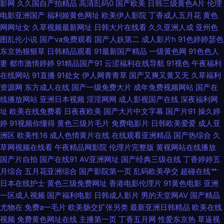
影网
久久国自产拍精品
高清乱码0
国产欧美
日韩三级黄色A片
伦理
电影亚洲国产
福利姬黄色网址
欧美伊人影院
丁香成人五月花
黄色
撸炮在线播放 韩国av在线免费观 天天操操操丝袜 俺去也激情综合网 老司机
网网址女
久草视频最新网址
日韩大片在线看
久久亚洲人成
亚州色
图乱伦小说
国产va免费观看
国产人妖第二
成人影片h
91色婷婷瑟色
午夜剧场免费 亚洲性爱欧美 大香蕉情 人人搞超碰免费 91每日更新 九一传媒
东京热狠狠草
日韩精品观看
91最新国产精品
一级黄色网
91色色人
妻
都市激情婷婷
91精品国产91
云涩福利在线导航
91视色
午夜福利
香蕉视频官网 成人免费视频在线观看 欧美人zozo特 91草视频 国产精品久久
在线网站
91直播
91处女
伊人网青青草
国产又爽又黄又无
久草福利
资源网
东方成人在线
国产一级免费大片
成年免费视频网站
国产在
视频 日本精品人妖五区 91在线观看免费蜜桃 久久嫩草精品 亚洲综合自拍a
线播放网站
亚洲日本视频
淫淫网网
成人影视国产在线
深夜福利网
址
欧美在线免费看
日夜夜欧美
国产大片中文字幕
国产片91
操久婷
片 豆花在线免费 日本AV中文字幕 91香蕉视频www 激情色色 微拍91 www
婷
91视频你懂得
黄色三级片毛片
免费电影片
日韩欧美爱爱
成人亚
洲区
欧美性16
成人色情黄片在线
在线观看亚洲精品
国产热综合
久
人人肏 美女人人操 91疯狂高潮对白拿下 加勒比av综合影院 亚洲黄色官网 大
草网视频在线看
午夜精品网影院
伦理片完整版
黄视网站在线播放
国产片自拍
国产在线91
AV亚洲网址
国产经典三级在线
丁香婷婷五
香蕉伊人AV 青青草精品资源站 91试看小视频网站 后入黑丝高跟美女 五月天
月综合
五月花亚洲综合
国产影院第一页
乱码欧美孕交
超碰在线艹
日本在线护士
黄色三级免费网址
香港电影伦理片
91黄色电影
亚洲
狼人av综合网 老司机久看成人在线 中日韩三级片 国产视频福利 天天干天天
一区成人视频
国产福利电影
日韩成人影片
男的天堂网AV
国产精品
尤物在
免费a一毛片
欧美肠交扩张另类
最新亚洲日韩精品
欧美在线
舔天天日 爱豆传媒九色视频 免费无码无遮挡网站 91操网 国产色av 色图社区
视频
免费黄色网址在线
主播第一页
丁香五月网
性爱东京热
草逼视