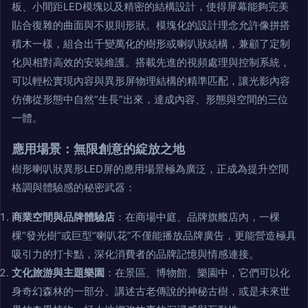
板、小間距LED模塊以及精密的結構設計，使得屏幕能夠完美
貼合復雜的曲面與不規則形狀。模塊化的設計理念允許像拼搭
積木一樣，組合出千變萬化的樹形或喇叭狀結構，兼顧了定制
化與相對高效的安裝維護。搭載先進的視頻處理與控制系統，
可以輕松實現內容與異形屏物理結構的精準匹配，讓光影內容
仿佛從形態中自然“生長”出來，達成內容、形態與空間的三位
一體。
應用場景：無限創意的綻放之地
樹形喇叭狀異形LED屏的應用場景極為廣泛，正成為提升空間
格調與體驗感的秘密武器：
商業空間與品牌體驗店
：在商場中庭、品牌旗艦店內，一棵
棵“發光樹”或巨型“喇叭花”不僅能播放品牌廣告，更能營造極具
吸引力的打卡點，深化消費者的品牌記憶與情感連接。
文化旅游與主題樂園
：在景區、博物館、樂園中，它們可以化
身奇幻森林的一部分、講述古老傳說的神秘古樹，或是未來世