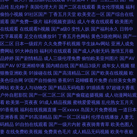
品性
乱伦种子
美国伦理大片
国产二区在线观看
美女伦理视频
福利
国成人福利影院 免费视频无码专区 午夜情色av 97主播福利视频社区 韩国理
偷拍小视频
91社区国产
丁香五月天堂
欧美变态一区
国产综合在线
观看
国产免费一级片
福利视频资源站
成人午夜在线观看
欧美图片
论avcom 日韩国产二区三区四区 91网页在线版 黄色香蕉视频 日本所有在线
在线观看
在线观看h视频
国产a级0
变性人妖
国产福利永久
日韩中
文字幕观看
足交在线播放91
丁香五月色网站
黄色3级抢网站
国产一
a网站 91超碰大香蕉 福利网址 免费AV导航福利 91tv影院观看免费 超碰99丝
区二区
日本一级婬片
久久免费手机视频
学生妹Av网站
亚洲人成免
费网站
91大神自拍
福利片在线观看
国产成人内射无码
激情五月极
袜诱惑 精品欧美一区二区三区 日韩电影网无码一个区 综合色色 草草久久草
品婷婷
国产剧情精品
成人三级伦理免费
偷怕欧美亚州图片
国产AV
国产AV
97亚洲精华液
国内精自线
国产精品3级片
成年女人视频
狠
精品视频 极品色五月天 日韩视频导航 自拍超碰 肏屄小说91制片 国产日产偶
狠撸亚洲欧美
91操碰在线
国产高清精品二区
国产欧美在线视频
欧
美色综合网
91国产自拍偷拍
香蕉911
花蝴蝶看片免费
白丝美女免费
产123 亚洲无码韩国 成人18精品网站 久久国产精品在线 伪娘ts网站 99福利
网站
欧美女人与动物交
国产精品无码电影
91插插库
97超碰大香蕉
户外自慰影院
国产一区二区二区
国产偷窥盗摄视频
成人动漫网站观
社 含羞草视频在线视频 欧美性爱综和 亚洲91豆花 99视频一区 国产伊人久久
看
欧美第一页夜夜
91成人精品视频
蜜桃爱爱视频
乱伦熟女五月天
91香蕉视
福利在线视频直播
一区xxxxx
岛国大片免费视频
一道日本
福利网站 欧美少女性生活影视 性爱麻豆传媒 91在线观看免费高清 国产精品
亚洲香蕉
国产91高清精品
国产一区二区福利
伦理在线播放
人妻无
码精品
91自拍在线观看
国产一级片内射
夜夜骑青青草
欧美色图人
精品久久 免费看网91 午夜影院老司机 欧洲一区二区 AV女人天堂影院 国国内
妻
在线免费欧美视频
免费黄色毛片
成人精品无码视频
欧美午夜极