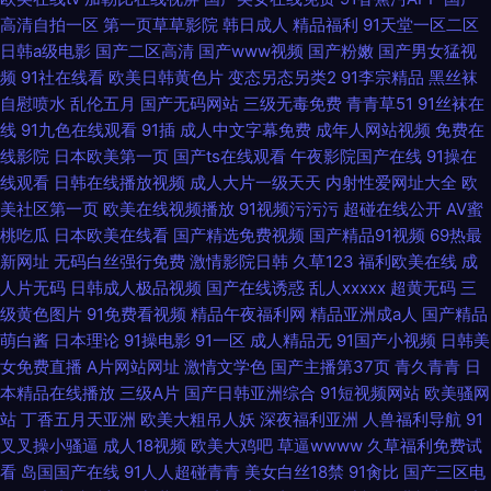
高清自拍一区
第一页草草影院
韩日成人
精品福利
91天堂一区二区
日韩a级电影
国产二区高清
国产www视频
国产粉嫩
国产男女猛视
频
91社在线看
欧美日韩黄色片
变态另态另类2
91李宗精品
黑丝袜
自慰喷水
乱伦五月
国产无码网站
三级无毒免费
青青草51
91丝袜在
线
91九色在线观看
91插
成人中文字幕免费
成年人网站视频
免费在
线影院
日本欧美第一页
国产ts在线观看
午夜影院国产在线
91操在
线观看
日韩在线播放视频
成人大片一级天天
内射性爱网址大全
欧
美社区第一页
欧美在线视频播放
91视频污污污
超碰在线公开
AV蜜
桃吃瓜
日本欧美在线看
国产精选免费视频
国产精品91视频
69热最
新网址
无码白丝强行免费
激情影院日韩
久草123
福利欧美在线
成
人片无码
日韩成人极品视频
国产在线诱惑
乱人xxxxx
超黄无码
三
级黄色图片
91免费看视频
精品午夜福利网
精品亚洲成a人
国产精品
萌白酱
日本理论
91操电影
91一区
成人精品无
91国产小视频
日韩美
女免费直播
A片网站网址
激情文学色
国产主播第37页
青久青青
日
本精品在线播放
三级A片
国产日韩亚洲综合
91短视频网站
欧美骚网
站
丁香五月天亚洲
欧美大粗吊人妖
深夜福利亚洲
人兽福利导航
91
叉叉操小骚逼
成人18视频
欧美大鸡吧
草逼wwww
久草福利免费试
看
岛国国产在线
91人人超碰青青
美女白丝18禁
91肏比
国产三区电