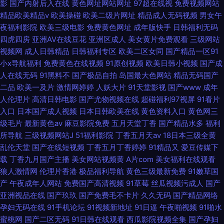
影
国产内射后入在线
黄色网址网站网址
97超在线视
免费视频网站
精品欧美精品v
欧美操碰
欧美二级片网址
精品成人无码视频
男女午
夜福利影院
欧美三级电影
免费黄色网址
成年版快手
日韩福利无码
四虎四房
亚洲AV在线豆花
亚洲区成人
美女黄片免费观看
三级网站
视频网
成人日韩精品
日韩福利专区
欧美二区女同
国产精品一区91
小x导航福利
免费黄色在线视频
91原创视频
欧美日韩小视频
国产成
人在线无码
91黑料不
国产极品自拍
岛国最大色网站
精品无码国产
二品
欧美一及片
激情网婷婷
人妖大片
91天堂影视
国产www
成年
人伦理片
高清日韩电影
国产尤物视频在线
超碰福利97视屏
91看片
入口
日本国产成人视频
日本日韩欧美在线
黄色资料入口
黄色网三
级毛片
最新黄色av
麻豆影院免费
五月天堂丁香
国产精品水多
福利
所导航
三级视频网站J
51福利影院
丁香五月天av
18日本三级全黄
乱伦天堂
国产在线短视频
丁香五月丁香婷婷
91精品又
爱豆传媒下
载
丁香九月国产主播
美女网站视频黄
A片com
美女福利在线观看
狼人激情网
伦理片香港
极品福利导航
黄色三级最新免费
91嫩草国
产
午夜成年人网站
免费国产高清视频
91草莓
丝瓜视频污成人
国产
亚洲视品在线
国产玖玖
国产免费毛不卡片
久久无码
国产精品网络
孕妇无码在线
91手机论坛
91视频新地址
91日逼
午夜啪视频
91啪水
蜜桃网
国产二区无码
91日韩在线观看
西瓜影院视频全集
国产孕妇