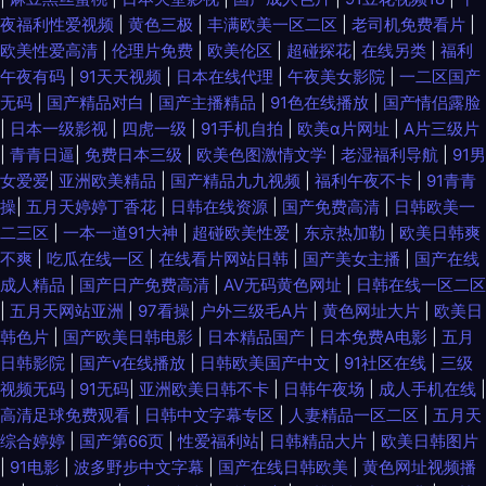
夜福利性爱视频
|
黄色三极
|
丰满欧美一区二区
|
老司机免费看片
|
欧美性爱高清
|
伦理片免费
|
欧美伦区
|
超碰探花
|
在线另类
|
福利
午夜有码
|
91天天视频
|
日本在线代理
|
午夜美女影院
|
一二区国产
无码
|
国产精品对白
|
国产主播精品
|
91色在线播放
|
国产情侣露脸
|
日本一级影视
|
四虎一级
|
91手机自拍
|
欧美α片网址
|
A片三级片
|
青青日逼
|
免费日本三级
|
欧美色图激情文学
|
老湿福利导航
|
91男
女爱爱
|
亚洲欧美精品
|
国产精品九九视频
|
福利午夜不卡
|
91青青
操
|
五月天婷婷丁香花
|
日韩在线资源
|
国产免费高清
|
日韩欧美一
二三区
|
一本一道91大神
|
超碰欧美性爱
|
东京热加勒
|
欧美日韩爽
不爽
|
吃瓜在线一区
|
在线看片网站日韩
|
国产美女主播
|
国产在线
成人精品
|
国产日产免费高清
|
AV无码黄色网址
|
日韩在线一区二区
|
五月天网站亚洲
|
97看操
|
户外三级毛A片
|
黄色网址大片
|
欧美日
韩色片
|
国产欧美日韩电影
|
日本精品国产
|
日本免费A电影
|
五月
日韩影院
|
国产v在线播放
|
日韩欧美国产中文
|
91社区在线
|
三级
视频无码
|
91无码
|
亚洲欧美日韩不卡
|
日韩午夜场
|
成人手机在线
|
高清足球免费观看
|
日韩中文字幕专区
|
人妻精品一区二区
|
五月天
综合婷婷
|
国产第66页
|
性爱福利站
|
日韩精品大片
|
欧美日韩图片
|
91电影
|
波多野步中文字幕
|
国产在线日韩欧美
|
黄色网址视频播