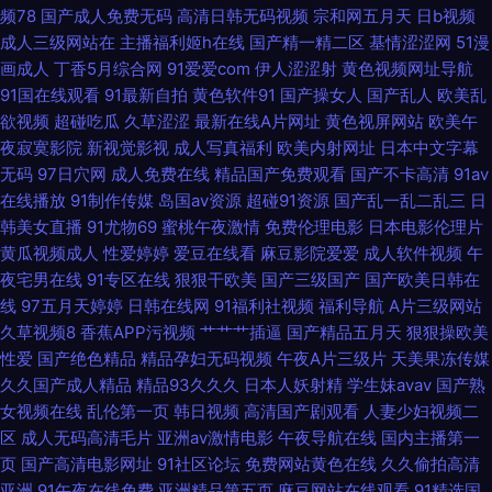
频78
国产成人免费无码
高清日韩无码视频
宗和网五月天
日b视频
成人三级网站在
主播福利姬h在线
国产精一精二区
基情涩涩网
51漫
在线 国产十区视频 天天搞天天骚天天操 超碰97人人调教 男人天堂无码av
画成人
丁香5月综合网
91爱爱com
伊人涩涩射
黄色视频网址导航
91国在线观看
91最新自拍
黄色软件91
国产操女人
国产乱人
欧美乱
91操操操吧 国产午夜诱惑 婷婷五月天激情图片 肏屄综合 日本操逼片 97资源
欲视频
超碰吃瓜
久草涩涩
最新在线A片网址
黄色视屏网站
欧美午
夜寂寞影院
新视觉影视
成人写真福利
欧美内射网址
日本中文字幕
色 麻豆三级视频 自拍六区 国产视频在线看 熟妇国产免费一区 俺去也官网 蜜
无码
97日穴网
成人免费在线
精品国产免费观看
国产不卡高清
91av
在线播放
91制作传媒
岛国av资源
超碰91资源
国产乱一乱二乱三
日
臀91久久国产人妻 91变态视频 激情四方色播 亚洲成人福利av导航 国产传媒
韩美女直播
91尤物69
蜜桃午夜激情
免费伦理电影
日本电影伦理片
黄瓜视频成人
性爱婷婷
爱豆在线看
麻豆影院爱爱
成人软件视频
午
精选 日韩性爱网址 ts伪娘自慰网站导航 美女91知视频 2026在线h网 国模宾
夜宅男在线
91专区在线
狠狠干欧美
国产三级国产
国产欧美日韩在
线
97五月天婷婷
日韩在线网
91福利社视频
福利导航
A片三级网站
馆自拍 天天干精品视频 成人不卡一区在线 日本操逼福利在线 老司机福利经
久草视频8
香蕉APP污视频
艹艹艹插逼
国产精品五月天
狠狠操欧美
性爱
国产绝色精品
精品孕妇无码视频
午夜A片三级片
天美果冻传媒
典视频 2026国产传媒视频 国产又爽又黄在线看 婷婷久久综合影音先锋 东京
久久国产成人精品
精品93久久久
日本人妖射精
学生妹avav
国产熟
女视频在线
乱伦第一页
韩日视频
高清国产剧观看
人妻少妇视频二
热色色视频 日韩国产二区三区四区 爱豆传媒视频在线观看 欧美性天天操 97
区
成人无码高清毛片
亚洲av激情电影
午夜导航在线
国内主播第一
页
国产高清电影网址
91社区论坛
免费网站黄色在线
久久偷拍高清
国产视频在线观看 老司机熟女伦理 91官网一匹二区 黄色三级片视频 尤物在
亚洲
91午夜在线免费
亚洲精品第五页
麻豆网站在线观看
91精选国