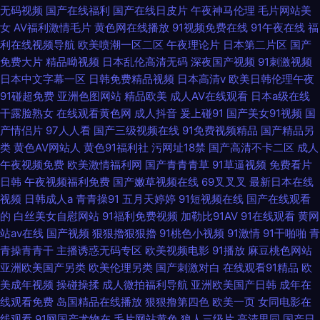
无码视频
国产在线福利
国产在线日皮片
午夜神马伦理
毛片网站美
女
AV福利激情毛片
黄色网在线播放
91视频免费在线
91午夜在线
福
利在线视频导航
欧美喷潮一区二区
午夜理论片
日本第二片区
国产
免费大片
精品呦视频
日本乱伦高清无码
深夜国产视频
91刺激视频
日本中文字幕一区
日韩免费精品视频
日本高清v
欧美日韩伦理午夜
91碰超免费
亚洲色图网站
精品欧美
成人AV在线观看
日本a级在线
干露脸熟女
在线观看黄色网
成人抖音
爰上碰91
国产美女91视频
国
产情侣片
97人人看
国产三级视频在线
91免费视频精品
国产精品另
类
黄色AV网站人
黄色91福利社
污网址18禁
国产高清不卡二区
成人
午夜视频免费
欧美激情福利网
国产青青青草
91草逼视频
免费看片
日韩
午夜视频福利免费
国产嫩草视频在线
69叉叉叉
最新日本在线
视频
日韩成人a
青青操91
五月天婷婷
91短视频在线
国产在线观看
的
白丝美女自慰网站
91福利免费视频
加勒比91AV
91在线观看
黄网
站av在线
国产视频
狠狠擼狠狠擼
91桃色小视频
91激情
91干啪啪
青
青操青青干
主播诱惑无码专区
欧美视频电影
91播放
麻豆桃色网站
亚洲欧美国产另类
欧美伦理另类
国产刺激对白
在线观看91精品
欧
美成年视频
操碰操揉
成人微拍福利导航
亚洲欧美国产日韩
成年在
线观看免费
岛国精品在线播放
狠狠撸第四色
欧美一页
女同电影在
线观看
91网国产尤物在
毛片网站黄色
狼人三级片
高清男同
国产日