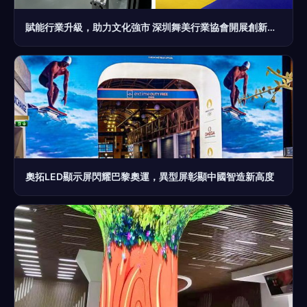
賦能行業升級，助力文化強市 深圳舞美行業協會開展創新服務調研，聚焦LED異型屏發展新路徑
奧拓LED顯示屏閃耀巴黎奧運，異型屏彰顯中國智造新高度