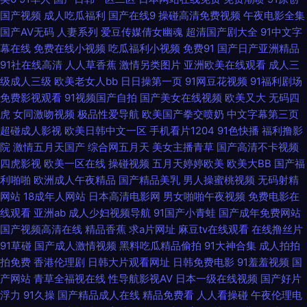
国产视频
成人吃瓜福利
国产在线9
操碰高清免费视频
午夜电影全集
精品 韩日韩黄色 三级网址在线播放 a片三级片 九一网站免费看 午夜传媒福
国产AV无码
人妻系列
爱豆传媒倩女幽魂
超清国产剧大全
91中文字
幕在线
免费在线小视频
吃瓜福利小视频
免费91
国产日产亚洲精品
利 A片视屏 久久中文字幕精品人妻 午夜褔利AV网 草莓视频COP 老司机亚洲
91社在线高清
人人草香蕉
激情另类图片
亚洲欧美在线观看
成人三
级成人三级
欧美老女人bb
日日操第一页
91网豆花视频
91福利剧场
影院 国产a算你色视频 日韩av小说网站大全 91视屏免费观看 韩国少妇人妻
免费影视观看
91视频国产自拍
国产美女在线视频
欧美又大
无码四
虎
女同激吻视频
极品性爱导航
欧美国产拳交喷奶
中文字幕第三页
超碰 日日曹干 91中文国产精品 黑丝无码Av 天天色天天狼 日本黄页免费 韩
超碰成人影视
欧美日韩中文一区
手机看片1204
91色快播
福利撸影
院
激情五月天国产
综合网五月天
美女主播青草
国产高清不卡视频
日乱色 少妇成人在线 97人妻福利视频导航 九一传媒网站入口 天天久久视频
四虎影视
欧美一区在线
操碰视频
五月天婷婷欧美
欧美大BB
国产福
利啪啪
欧洲成人午夜精品
国产精品美乳
男人操蜜桃视频
无码射精
av福利资源导航 精品自拍4 天天天天艹 www91一区 天天操B视频 俺去啦影
网站
18成年人网站
日本高清电影网
男女啪啪午夜视频
免费电影在
线观看
亚洲ab
成人少妇视频导航
91国产小青蛙
国产成年免费网站
国产视频高清在线
精品香蕉
求a片网址
麻豆tv在线观看
在线撸丝片
音先锋 欧美老少重口味乱搞 91大赛福利视频 国产91芒果星空传媒 日韩AB电
91草碰
国产成人激情视频
黑料吃瓜精品偷拍
91大神合集
成人拍拍
拍免费
香港伦理剧
日韩大片观看网址
日韩免费电影
91羞羞视频
国
影一道本 91网址午夜 91影音 日本偷拍五区 97超碰无码 精品国产欧美日韩
产网站
青草全福视在线
性导航影视AV
日本一级在线视频
国产好片
浮力
91久操
国产精品成人在线
精品免费看
人人看操碰
午夜伦理电
午夜毛片网址 传媒视频五区 丝袜熟女中文字幕 美女自慰喷水网站 亚洲最大