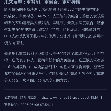
未來展望：更智能、更融合、更可持續
隨著技術的不斷演進，未來的異形創意LED屏將更加智能化、
集成化。與傳感器、AR/VR、人工智能的結合，將使其實現更
精準的互動響應與人機對話。與建筑、景觀的深度融合，將催
生出更多“屏即建筑，建筑即屏”的一體化設計。節能高效的
LED技術以及可回收材料的使用，也使其向著環境友好的可持
續方向邁進。
樹形喇叭狀異形創意LED顯示屏已然超越了單純的顯示工具范
疇，它代表了科技、藝術與設計的完美融合。它正以其獨有的
生命力與表現力，成為設計師手中勾勒未來視覺圖景、塑造震
撼空間體驗的“神來之筆”，持續點亮我們想象力的邊界，重塑
著人與光、與空間、與信息交互的方式。
如若轉載，請注明出處：http://www.fense99.cn/product/15.html
更新時間：2026-06-06 07:54:11