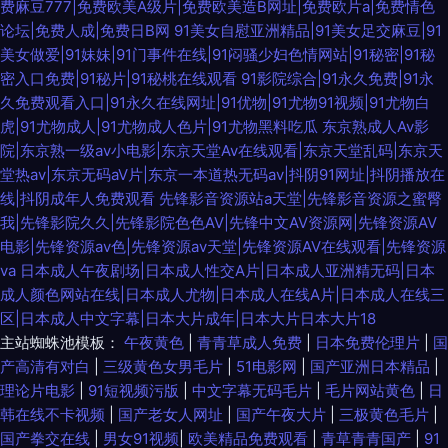
费麻豆777|免费欧美A级片|免费欧美造B网址|免费欧片a|免费情色
论坛|免费人成|免费日B网
91美女自慰亚洲精品|91美女足交麻豆|91
美女做爱|91妹妹|91门事件在线|91闷骚少妇色情网站|91秘密|91秘
密入口免费|91秘片|91秘桃在线观看
91影院综合|91永久免费|91永
久免费观看入口|91永久在线网址|91优物|91尤物91视频|91尤物白
虎|91尤物成人|91尤物成人色片|91尤物黑料吃瓜
东京熟成人Av影
院|东京熟一级av小电影|东京天堂Av在线观看|东京天堂乱码|东京天
堂热av|东京无码aV片|东京一本道热无码av|抖阴91网址|抖阴播放在
线|抖阴成年人免费观看
先锋影音资源站a天堂|先锋影音资源之蜜臀
我|先锋影院久久|先锋影院色色AV|先锋中文AV资源网|先锋资源AV
电影|先锋资源av色|先锋资源av天堂|先锋资源AV在线观看|先锋资源
va
日本成人午夜剧场|日本成人性交A片|日本成人亚洲精无码|日本
成人颜色网站在线|日本成人尤物|日本成人在线A片|日本成人在线三
区|日本成人中文字幕|日本大片成年|日本大片日本大片18
主站蜘蛛池模板：
午夜黄色
|
青青草成人免费
|
日本免费伦理片
|
国
产高清有对白
|
三级黄色女男毛片
|
51电影网
|
国产亚洲日本精品
|
理论片电影
|
91短视频污版
|
中文字幕无码毛片
|
毛片网站黄色
|
日
韩在线不卡视频
|
国产老女人网址
|
国产午夜大片
|
三极黄色毛片
|
国产拳交在线
|
男女91视频
|
欧美精品免费观看
|
青草青青国产
|
91