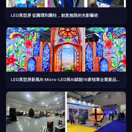
LED異型屏 從圓環到圓柱，創意無限的光影藝術
LED異型屏新風向 Micro-LED與AI賦能16家領軍企業新品亮相ISLE