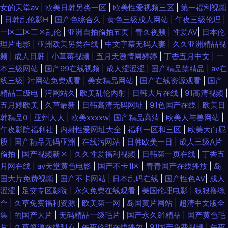
女的天堂av
|
欧美日韩另类一区
|
欧美性爱视频三区
|
第一福利视频
|
日韩乱伦影H
|
国产色综合久
|
黄色三级成人网站
|
午夜三级伦理
|
一区二区三区乱伦
|
亚洲自拍偷拍五页
|
青久视频
|
性爱AV
|
日本伦
理片电影
|
亚洲欧美另类在线
|
中文字幕无码人妻
|
久久亚洲精品视
频
|
成人日韩
|
小草莓视频
|
五月天激情网婷婷
|
丁香五月中文
|
一
本三级网站
|
国产99在线视频
|
成人涩涩涩
|
国产精品禁精品
|
av在
线三级
|
污网站免费观看
|
美女精品网站
|
国产在线资源观看
|
国产
精品三级电
|
污网站久
|
欧美乱伦内射
|
日韩大片在线
|
91高清视频
|
五月婷欧美
|
久草最新
|
日韩高清无码网址
|
91色国产在线
|
欧美日
韩精品0
|
亚州人人
|
欧美xxxxw
|
国产精品高清
|
欧美人与兽网站
|
午夜影院福利社
|
内射性爱网址大全
|
福利一区和三区
|
欧美大白屁
股
|
国产精品无码亚洲
|
在线污网站
|
日韩欧美一日
|
成人三级A片
偷拍
|
国产视频新区
|
久久性爱福利视频
|
日韩第一页在线
|
丁香五
月网在线
|
av天堂黄色电影
|
国产不卡1区
|
青青国产在线播放
|
岛
国大片免费视频
|
国产不卡网站
|
日本乱码在线
|
国产性色AV
|
成人
涩涩
|
足交专区影院
|
永久免费在线观看
|
美国伦理电影
|
狠狠撸综
合
|
久草免费福利资源
|
欧美第一网
|
岛国黄片网站
|
超清中文版全
集
|
的国产大片
|
无码精品一级毛片
|
国产永久91精品
|
国产黄色毛
片
|
久草资源在线观看
|
午夜伦理在线播放
|
91国产免费视频
|
午夜